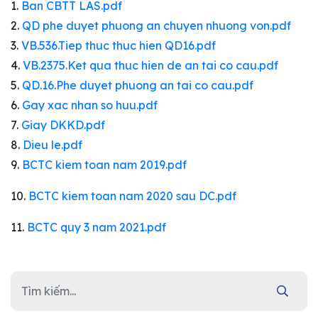
1.
Ban CBTT LAS.pdf
2.
QD phe duyet phuong an chuyen nhuong von.pdf
3.
VB.536.Tiep thuc thuc hien QD16.pdf
4.
VB.2375.Ket qua thuc hien de an tai co cau.pdf
5.
QD.16.Phe duyet phuong an tai co cau.pdf
6.
Gay xac nhan so huu.pdf
7.
Giay DKKD.pdf
8.
Dieu le.pdf
9.
BCTC kiem toan nam 2019.pdf
10.
BCTC kiem toan nam 2020 sau DC.pdf
11.
BCTC quy 3 nam 2021.pdf