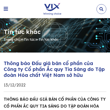
Tin tức khác
Trang chủ
≫
Tin tức
≫
Tin tức khác
Thông báo Đấu giá bán cổ phần của
Công ty Cổ phần Ắc quy Tia Sáng do Tập
đoàn Hóa chất Việt Nam sở hữu
13/12/2022
THÔNG BÁO ĐẤU GIÁ BÁN CỔ PHẦN CỦA CÔNG TY
CỔ PHẦN ẮC QUY TIA SÁNG DO TẬP ĐOÀN HÓA