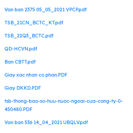
Van ban 2375 05_05_2021 VPCP.pdf
TSB_21CN_BCTC_KT.pdf
TSB_22Q3_BCTC.pdf
QD-HCVN.pdf
Ban CBTT.pdf
Giay xac nhan co phan.PDF
Giay DKKD.PDF
tsb-thong-bao-so-huu-nuoc-ngoai-cua-cong-ty-0-
450480.PDF
Van ban 536 14_04_2021 UBQLV.pdf