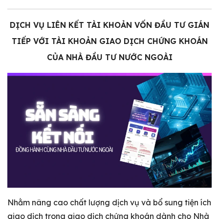
DỊCH VỤ LIÊN KẾT TÀI KHOẢN VỐN ĐẦU TƯ GIÁN
TIẾP VỚI TÀI KHOẢN GIAO DỊCH CHỨNG KHOÁN
CỦA NHÀ ĐẦU TƯ NƯỚC NGOÀI
Nhằm nâng cao chất lượng dịch vụ và bổ sung tiện ích
giao dịch trong giao dịch chứng khoán dành cho Nhà