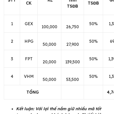
STT
KL
tính
Gi
CK
TSĐB
TSĐB
1
GEX
50%
1,
100,000
26,750
2
HPG
50%
6
50,000
27,900
3
FPT
50%
1,
20,000
139,500
4
VHM
50%
1,
50,000
53,500
TỔNG
4,7
Kết luận: Với lợi thế nắm giữ nhiều mã tốt