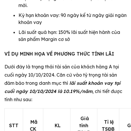
mới.
Kỳ hạn khoản vay: 90 ngày kể từ ngày giải ngân
khoản vay
Lãi suất quá hạn: 150% lãi suất hiện hành của
sản phẩm Margin cơ sở
VÍ DỤ MINH HỌA VỀ PHƯƠNG THỨC TÍNH LÃI
Dưới đây là trạng thái tài sản của khách hàng A tại
cuối ngày 10/10/2024. Căn cứ vào tỷ trọng tài sản
đảm bảo trong danh mục thì
lãi suất khoản vay tại
cuối ngày 10/10/2024 là
10.19%/năm
, chi tiết được
tính như sau:
Giá
Mã
Tỉ lệ
STT
KL
tính
Gi
CK
TSĐB