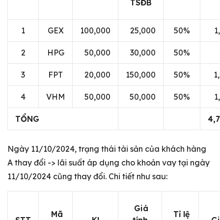
TSĐB
1
GEX
100,000
25,000
50%
1
2
HPG
50,000
30,000
50%
3
FPT
20,000
150,000
50%
1
4
VHM
50,000
50,000
50%
1
TỔNG
4,
Ngày 11/10/2024, trạng thái tài sản của khách hàng
A thay đổi -> lãi suất áp dụng cho khoản vay tại ngày
11/10/2024 cũng thay đổi. Chi tiết như sau:
Giá
Mã
Tỉ lệ