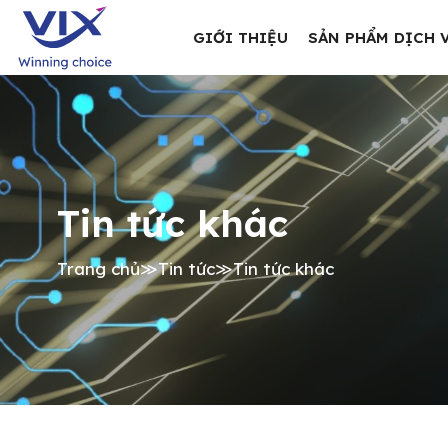
GIỚI THIỆU
SẢN PHẨM DỊCH 
Tin tức khác
Trang chủ
≫
Tin tức
≫
Tin tức khác