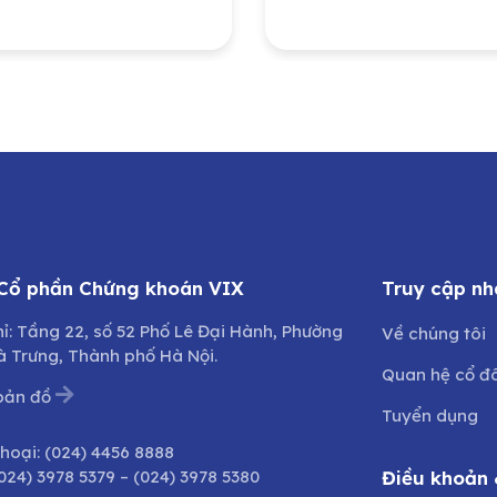
 nghiệp – Năng
và Phát triển đô th
g Quốc gia Việt
Quảng Bình do Ủy 
(PVN) đầu tư tại
Nhân dân tỉnh Quả
 Công ty Bảo
Trị sở hữu
g – Sửa chữa công
h Dầu khí, Công ty
hần (PVMR)
 Cổ phần Chứng khoán VIX
Truy cập nh
hỉ: Tầng 22, số 52 Phố Lê Đại Hành, Phường
Về chúng tôi
à Trưng, Thành phố Hà Nội.
Quan hệ cổ đ
bản đồ
Tuyển dụng
thoại:
(024) 4456 8888
024) 3978 5379
–
(024) 3978 5380
Điều khoản 