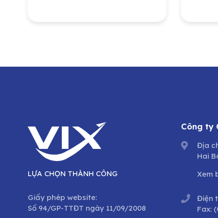
Hạ Tầng Gelex
Công
lượn
Nam 
Tổng
dưỡn
trìn
cổ p
Công ty
Địa c
Hai B
LỰA CHỌN THÀNH CÔNG
Xem 
Giấy phép website:
Điện 
Số 94/GP-TTĐT ngày 11/09/2008
Fax:
(