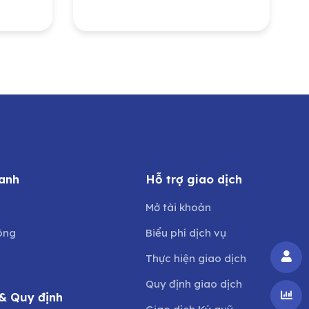
ị
Môi trường và Công
ban
trình đô thị Nghệ An do
ng
Ủy ban Nhân dân tỉnh
Nghệ An sở hữu
anh
Hỗ trợ giao dịch
Mở tài khoản
ông
Biểu phí dịch vụ
Thực hiện giao dịch
Quy định giao dịch
& Quy định