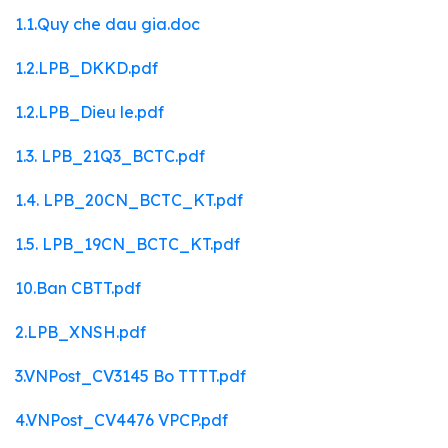
1.1.Quy che dau gia.doc
1.2.LPB_DKKD.pdf
1.2.LPB_Dieu le.pdf
1.3. LPB_21Q3_BCTC.pdf
1.4. LPB_20CN_BCTC_KT.pdf
1.5. LPB_19CN_BCTC_KT.pdf
10.Ban CBTT.pdf
2.LPB_XNSH.pdf
3.VNPost_CV3145 Bo TTTT.pdf
4.VNPost_CV4476 VPCP.pdf