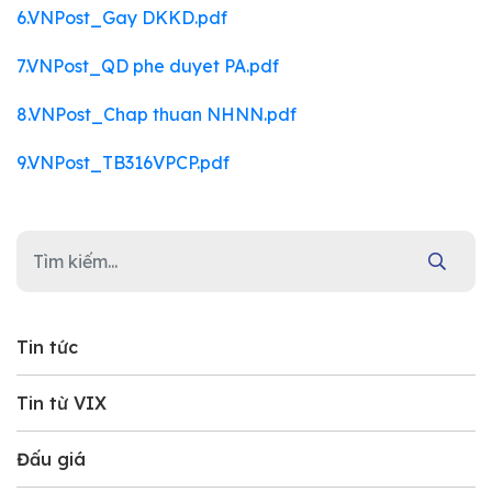
6.VNPost_Gay DKKD.pdf
7.VNPost_QD phe duyet PA.pdf
8.VNPost_Chap thuan NHNN.pdf
9.VNPost_TB316VPCP.pdf
Tin tức
Tin từ VIX
Đấu giá