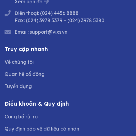
Xem bản đồ
Điện thoại:
(024) 4456 8888
Fax:
(024) 3978 5379
–
(024) 3978 5380
Email:
support@vixs.vn
Truy cập nhanh
Về chúng tôi
Quan hệ cổ đông
Tuyển dụng
Điều khoản & Quy định
Công bố rủi ro
Quy định bảo vệ dữ liệu cá nhân