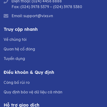
Điện thoại:
(024) 4456 8888
Fax:
(024) 3978 5379
–
(024) 3978 5380
Email:
support@vixs.vn
Truy cập nhanh
Về chúng tôi
Quan hệ cổ đông
Tuyển dụng
Điều khoản & Quy định
Công bố rủi ro
Quy định bảo vệ dữ liệu cá nhân
Hỗ trợ giao dịch