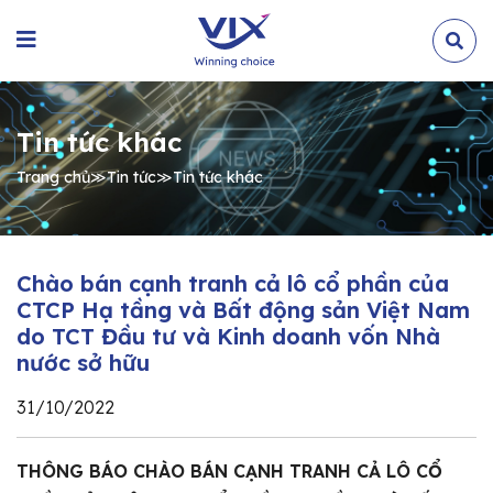
Tin tức khác
Trang chủ
≫
Tin tức
≫
Tin tức khác
Chào bán cạnh tranh cả lô cổ phần của
CTCP Hạ tầng và Bất động sản Việt Nam
do TCT Đầu tư và Kinh doanh vốn Nhà
nước sở hữu
31/10/2022
THÔNG BÁO CHÀO BÁN CẠNH TRANH CẢ LÔ CỔ