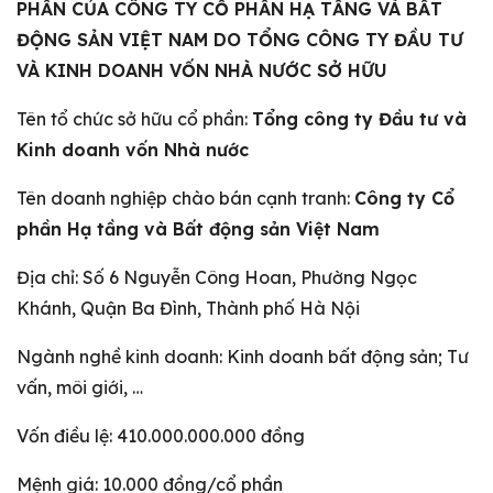
PHẦN CỦA CÔNG TY CỔ PHẦN HẠ TẦNG VÀ BẤT
ĐỘNG SẢN VIỆT NAM DO TỔNG CÔNG TY ĐẦU TƯ
VÀ KINH DOANH VỐN NHÀ NƯỚC SỞ HỮU
Tên tổ chức sở hữu cổ phần:
Tổng công ty Đầu tư và
Kinh doanh vốn Nhà nước
Tên doanh nghiệp chào bán cạnh tranh:
Công ty Cổ
phần Hạ tầng và Bất động sản Việt Nam
Địa chỉ: Số 6 Nguyễn Công Hoan, Phường Ngọc
Khánh, Quận Ba Đình, Thành phố Hà Nội
Ngành nghề kinh doanh: Kinh doanh bất động sản; Tư
vấn, môi giới, …
Vốn điều lệ: 410.000.000.000 đồng
Mệnh giá: 10.000 đồng/cổ phần