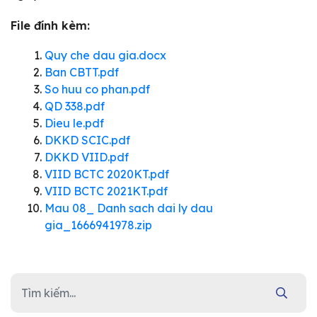
File đính kèm:
Quy che dau gia.docx
Ban CBTT.pdf
So huu co phan.pdf
QD 338.pdf
Dieu le.pdf
DKKD SCIC.pdf
DKKD VIID.pdf
VIID BCTC 2020KT.pdf
VIID BCTC 2021KT.pdf
Mau 08_ Danh sach dai ly dau
gia_1666941978.zip