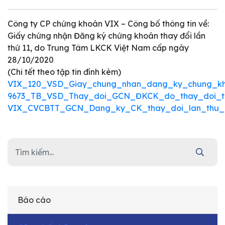
Công ty CP chứng khoán VIX – Công bố thông tin về:
Giấy chứng nhận Đăng ký chứng khoán thay đổi lần
thứ 11, do Trung Tâm LKCK Việt Nam cấp ngày
28/10/2020
(Chi tết theo tập tin đính kèm)
VIX_120_VSD_Giay_chung_nhan_dang_ky_chung_kho
9673_TB_VSD_Thay_doi_GCN_ĐKCK_do_thay_doi_te
VIX_CVCBTT_GCN_Dang_ky_CK_thay_doi_lan_thu_1
Báo cáo