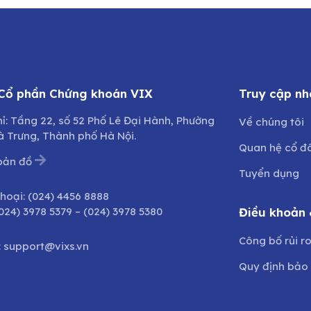
 Cổ phần Chứng khoán VIX
Truy cập nh
hỉ: Tầng 22, số 52 Phố Lê Đại Hành, Phường
Về chúng tôi
à Trưng, Thành phố Hà Nội.
Quan hệ cổ đ
bản đồ
Tuyển dụng
thoại:
(024) 4456 8888
024) 3978 5379
–
(024) 3978 5380
Điều khoản 
Công bố rủi r
:
support@vixs.vn
Quy định bảo 