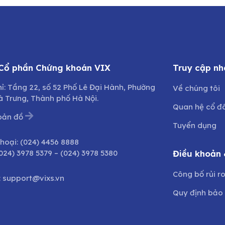
 Cổ phần Chứng khoán VIX
Truy cập nh
hỉ: Tầng 22, số 52 Phố Lê Đại Hành, Phường
Về chúng tôi
à Trưng, Thành phố Hà Nội.
Quan hệ cổ đ
bản đồ
Tuyển dụng
thoại:
(024) 4456 8888
024) 3978 5379
–
(024) 3978 5380
Điều khoản 
Công bố rủi r
:
support@vixs.vn
Quy định bảo 