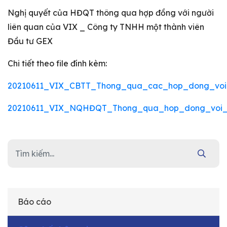
Nghị quyết của HĐQT thông qua hợp đồng với người
liên quan của VIX _ Công ty TNHH một thành viên
Đầu tư GEX
Chi tiết theo file đính kèm:
20210611_VIX_CBTT_Thong_qua_cac_hop_dong_voi
20210611_VIX_NQHĐQT_Thong_qua_hop_dong_voi_
Báo cáo