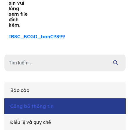
xin vui
lòng
xem file
đính
kèm.
IBSC_BCGD_banCPS99
Báo cáo
Công bố thông tin
Điều lệ và quy chế