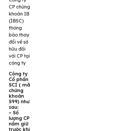
CP chứng
khoán IB
(IBSC)
thông
báo thay
đổi về sở
hữu đối
với CP tại
công ty
Công ty
Cổ phần
SCI ( mã
chứng
khoán
S99) như
sau:
– Số
lượng CP
nắm giữ
trước khi