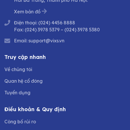
Hai Bà Trưng, Thành phố Hà Nội.
Xem bản đồ
Điện thoại:
(024) 4456 8888
Fax:
(024) 3978 5379
–
(024) 3978 5380
Email:
support@vixs.vn
Truy cập nhanh
Về chúng tôi
Quan hệ cổ đông
Tuyển dụng
Điều khoản & Quy định
Công bố rủi ro