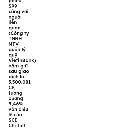
phiếu
S99
cùng với
người
liên
quan
(Công ty
TNHH
MTV
quản lý
quỹ
VietinBank)
nắm giữ
sau giao
dịch là:
3.500.081
CP,
tương
đương
9,46%
vốn điều
lệ của
SCI
Chi tiết