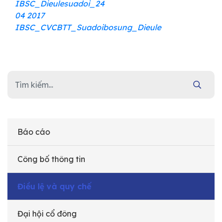
IBSC_Dieulesuadoi_24
04 2017
IBSC_CVCBTT_Suadoibosung_Dieule
Báo cáo
Công bố thông tin
Điều lệ và quy chế
Đại hội cổ đông