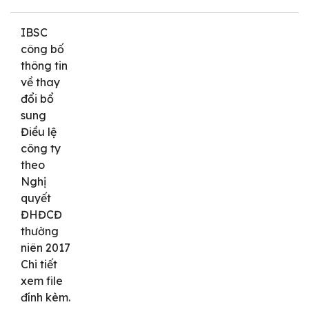
IBSC
công bố
thông tin
về thay
đổi bổ
sung
Điều lệ
công ty
theo
Nghị
quyết
ĐHĐCĐ
thường
niên 2017
Chi tiết
xem file
đính kèm.