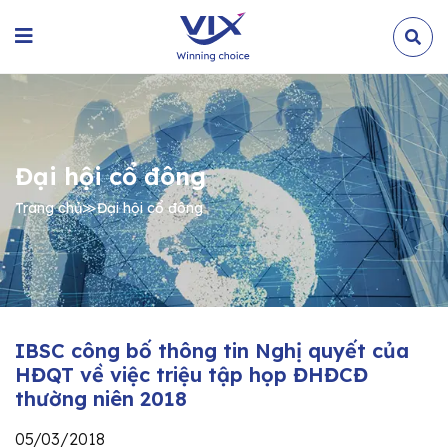
Đại hội cổ đông
Trang chủ
≫
Đại hội cổ đông
IBSC công bố thông tin Nghị quyết của
HĐQT về việc triệu tập họp ĐHĐCĐ
thường niên 2018
05/03/2018