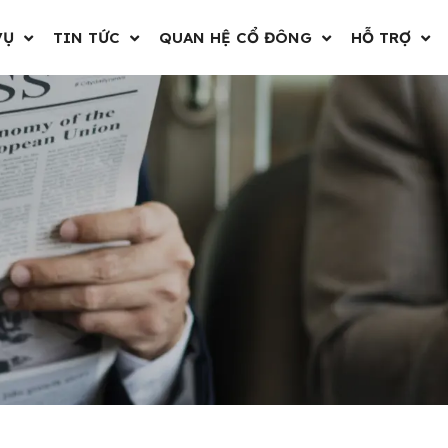
VỤ
TIN TỨC
QUAN HỆ CỔ ĐÔNG
HỖ TRỢ
n