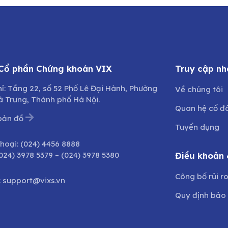
 Cổ phần Chứng khoán VIX
Truy cập nh
hỉ: Tầng 22, số 52 Phố Lê Đại Hành, Phường
Về chúng tôi
à Trưng, Thành phố Hà Nội.
Quan hệ cổ đ
bản đồ
Tuyển dụng
thoại:
(024) 4456 8888
024) 3978 5379
–
(024) 3978 5380
Điều khoản 
Công bố rủi r
:
support@vixs.vn
Quy định bảo 