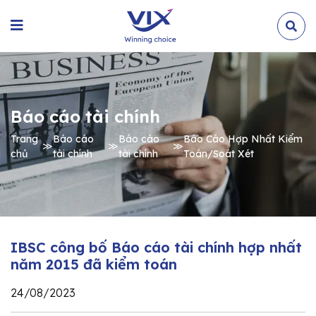
Báo cáo tài chính
Trang
Báo cáo
Báo cáo
Báo Cáo Hợp Nhất Kiểm
≫
≫
≫
chủ
tài chính
tài chính
Toán/Soát Xét
IBSC công bố Báo cáo tài chính hợp nhất
năm 2015 đã kiểm toán
24/08/2023