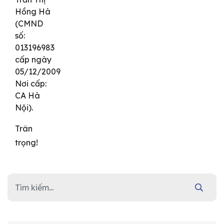
Hồng Hà
(CMND
số:
013196983
cấp ngày
05/12/2009
Nơi cấp:
CA Hà
Nội).
Trân
trọng!