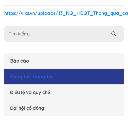
https://vixs.vn/uploads/13_NQ_HDQT_Thong_qua_
Báo cáo
Công bố thông tin
Điều lệ và quy chế
Đại hội cổ đông