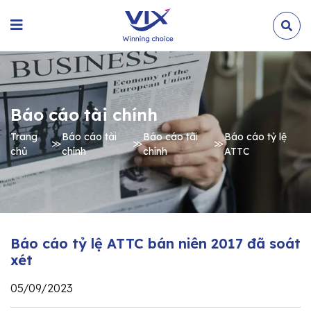
Báo cáo tài chính
Trang
Báo cáo tài
Báo cáo tài
Báo cáo tỷ lệ
≫
≫
≫
chủ
chính
chính
ATTC
Báo cáo tỷ lệ ATTC bán niên 2017 đã soát
xét
05/09/2023