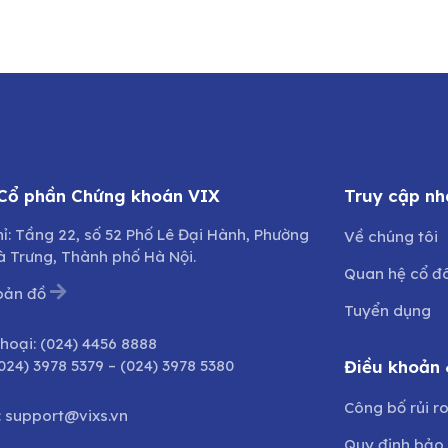
 Cổ phần Chứng khoán VIX
Truy cập nh
hỉ: Tầng 22, số 52 Phố Lê Đại Hành, Phường
Về chúng tôi
à Trưng, Thành phố Hà Nội.
Quan hệ cổ đ
bản đồ
Tuyển dụng
thoại:
(024) 4456 8888
024) 3978 5379
–
(024) 3978 5380
Điều khoản 
Công bố rủi r
:
support@vixs.vn
Quy định bảo 