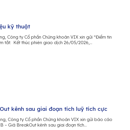
iệu kỹ thuật
ng, Công ty Cổ phần Chứng khoán VIX xin gửi “Điểm tin
óm tắt: Kết thúc phiên giao dịch 26/05/2026,...
ut kênh sau giai đoạn tích luỹ tích cực
àng, Công ty Cổ phần Chứng khoán VIX xin gửi báo cáo
CB – Giá BreakOut kênh sau giai đoạn tích...