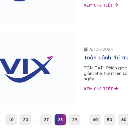
XEM CHI TIẾT
26/05/2026
Toàn cảnh thị t
TÓM TẮT: Phiên giao 
giảm nhẹ, tuy nhiên số
ngày...
XEM CHI TIẾT
...
10
20
...
27
28
29
...
40
50
60