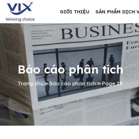
GIỚI THIỆU
SẢN PHẨM DỊCH 
Báo cáo phân tích
Trang chủ
≫
Báo cáo phân tích
≫
Page 28