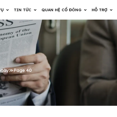
VỤ
TIN TỨC
QUAN HỆ CỔ ĐÔNG
HỖ TRỢ
ngày
≫
Page 40