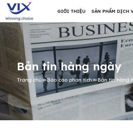
GIỚI THIỆU
SẢN PHẨM DỊCH 
Bản tin hàng ngày
Trang chủ
≫
Báo cáo phân tích
≫
Bản tin hàng 