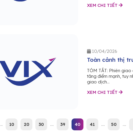
XEM CHI TIẾT
10/04/2026
Toàn cảnh thị t
TÓM TẮT: Phiên giao 
tăng điểm mạnh, tuy n
giao dịch...
XEM CHI TIẾT
...
10
20
30
...
39
40
41
...
50
...