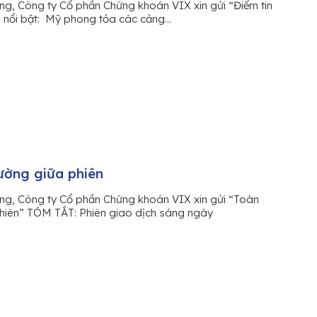
ng, Công ty Cổ phần Chứng khoán VIX xin gửi “Điểm tin
in nổi bật: Mỹ phong tỏa các cảng...
ường giữa phiên
àng, Công ty Cổ phần Chứng khoán VIX xin gửi “Toàn
phiên” TÓM TẮT: Phiên giao dịch sáng ngày