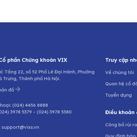
 Cổ phần Chứng khoán VIX
Truy cập nh
hỉ: Tầng 22, số 52 Phố Lê Đại Hành, Phường
Về chúng tôi
à Trưng, Thành phố Hà Nội.
Quan hệ cổ đ
bản đồ
Tuyển dụng
thoại:
(024) 4456 8888
024) 3978 5379
–
(024) 3978 5380
Điều khoản 
Công bố rủi r
:
support@vixs.vn
Quy định bảo 