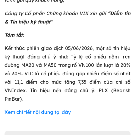
Kính gửi quý khách hàng,
Công ty Cổ phần Chứng khoán VIX xin gửi
“Điểm tin
& Tín hiệu kỹ thuật”
Tóm tắt:
Kết thúc phiên giao dịch 05/06/2026, một số tín hiệu
kỹ thuật đáng chú ý như: Tỷ lệ cổ phiếu nằm trên
đường MA20 và MA50 trong rổ VN100 lần lượt là 20%
và 30%. VIC là cổ phiếu đóng góp nhiều điểm số nhất
với 11,1 điểm cho mức tăng 7,35 điểm của chỉ số
VNIndex. Tín hiệu nến đáng chú ý: PLX (Bearish
PinBar).
Xem chi tiết nội dung tại đây