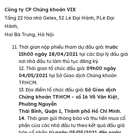
Công ty CP Chứng khoán VIX
Tầng 22 tòa nhà Gelex, 52 Lê Đại Hành, P.Lê Đại
Hành,
Hai Bà Trưng, Hà Nội
Thời gian nộp phiếu tham dự đấu giá:
trước
15h00 ngày 28/04/2021
tại các Đại lý đấu giá
nơi nhà đầu tư làm thủ tục đăng ký.
12. Thời gian tổ chức đấu giá:
09h00 ngày
04/05/2021
tại Sở Giao dịch Chứng khoán
TP.HCM.
13. Địa điểm tổ chức đấu giá:
Sở Giao dịch
Chứng khoán TP.HCM – số 16 Võ Văn Kiệt,
Phường Nguyễn
Thái Bình, Quận 1, Thành phố Hồ Chí Minh.
14.
Thời gian gửi thông báo và thu tiền mua cổ
phần của các nhà đầu tư theo kết quả đấu giá
bán cổ phần:
từ
ngày 05/05/2021 đến ngày