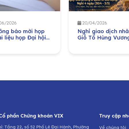
06/2026
20/04/2026
ông báo mời họp
Nghỉ giao dịch nhâ
i liệu họp Đại hội
Giỗ Tổ Hùng Vươn
 cổ đông thường
Ngày Giải phóng M
 năm 2026
Nam 30/04 và Ng
Quốc tế Lao động
01/05 năm 2026
 Cổ phần Chứng khoán VIX
Truy cập nh
hỉ: Tầng 22, số 52 Phố Lê Đại Hành, Phường
Về chúng tôi