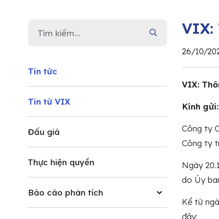
VIX:
26/10/20
Tin tức
VIX: Thô
Tin từ VIX
Kính gửi
Công ty C
Đấu giá
Công ty t
Thực hiện quyền
Ngày 20.1
do Ủy ba
Báo cáo phân tích
Kể từ ngà
đây: