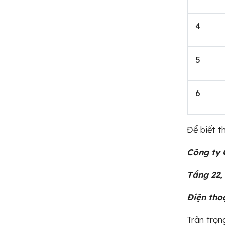
4
5
6
Để biết t
Công ty
Tầng 22,
Điện tho
Trân trọn