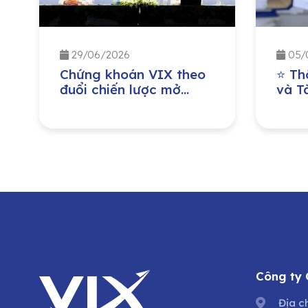
29/06/2026
05/
Chứng khoán VIX theo
⭐ Th
đuổi chiến lược mở
và Tà
rộng quy mô vốn, tăng
đồng
năng lực cho vay
niên
margin
Công ty
Địa c