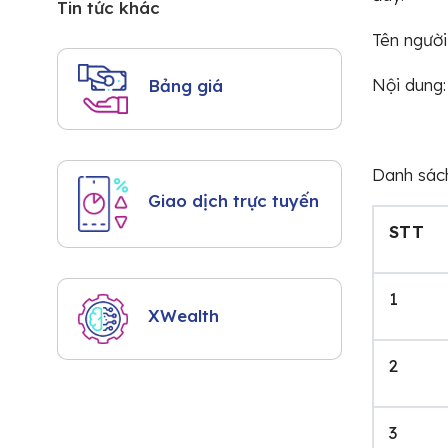
Tin tức khác
Tên ngườ
Nội dung
Bảng giá
Danh sách
Giao dịch trực tuyến
STT
1
XWealth
2
3