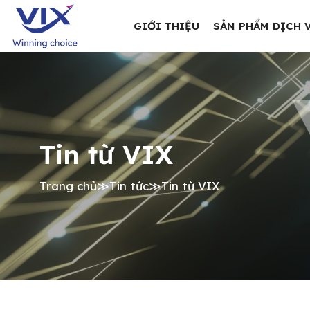
GIỚI THIỆU
SẢN PHẨM DỊCH 
Tin từ VIX
Trang chủ
≫
Tin tức
≫
Tin từ VIX