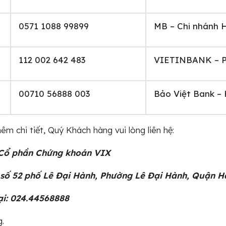
0571 1088 99899
MB – Chi nhánh 
112 002 642 483
VIETINBANK – 
00710 56888 003
Bảo Việt Bank – 
hêm chi tiết, Quý Khách hàng vui lòng liên hệ:
 Cổ phần Chứng khoán VIX
 số 52 phố Lê Đại Hành, Phường Lê Đại Hành, Quận Ha
ại: 024.44568888
g.