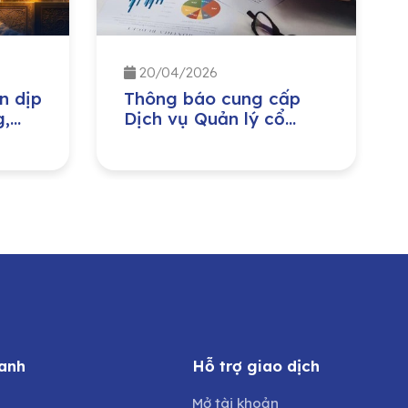
20/04/2026
n dịp
Thông báo cung cấp
g,
Dịch vụ Quản lý cổ
iền
đông cho CTCP Đầu tư
ày
Nước sạch Sông Đà
anh
Hỗ trợ giao dịch
Mở tài khoản