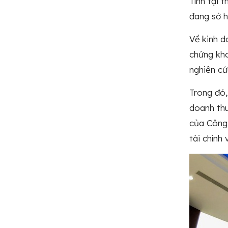
Tính tại 
đang sở h
Về kinh d
chứng kho
nghiên cứ
Trong đó,
doanh thu 
của Công 
tài chính 