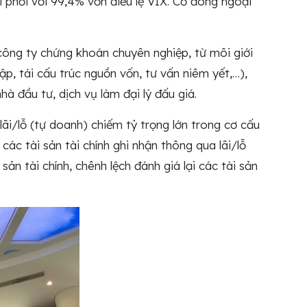
i phối với 99,4% vốn điều lệ VIX. Cổ đông ngoại
công ty chứng khoán chuyên nghiệp, từ môi giới
p, tái cấu trúc nguồn vốn, tư vấn niêm yết,…),
hà đầu tư, dịch vụ làm đại lý đấu giá.
 lãi/lỗ (tự doanh) chiếm tỷ trọng lớn trong cơ cấu
ài sản tài chính ghi nhận thông qua lãi/lỗ
̉n tài chính, chênh lệch đánh giá lại các tài sản