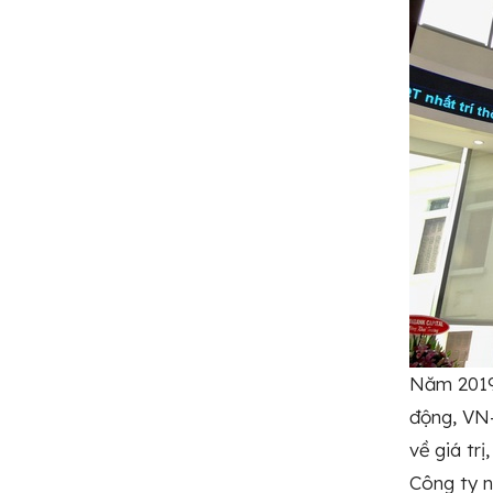
Năm 2019, 
động, VN-
về giá 
Công ty n