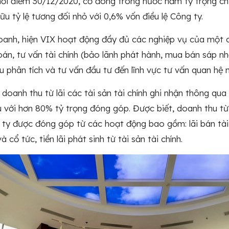
thời điểm 30/12/2020, cổ đông trong nước nắm tỷ trọng ch
ữu tỷ lệ tương đối nhỏ với 0,6% vốn điều lệ Công ty.
oanh, hiện VIX hoạt động đầy đủ các nghiệp vụ của một 
án, tư vấn tài chính (bảo lãnh phát hành, mua bán sáp nhậ
u phân tích và tư vấn đầu tư đến lĩnh vực tư vấn quan hệ n
 doanh thu từ lãi các tài sản tài chính ghi nhận thông qua
với hơn 80% tỷ trọng đóng góp. Được biết, doanh thu từ các t
ty được đóng góp từ các hoạt động bao gồm: lãi bán tài sa
và cổ tức, tiền lãi phát sinh từ tài sản tài chính.