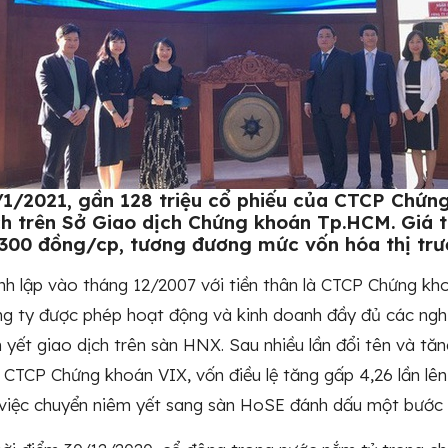
1/2021, gần 128 triệu cổ phiếu của CTCP Chứng
ch trên Sở Giao dịch Chứng khoán Tp.HCM. Giá 
300 đồng/cp, tương đương mức vốn hóa thị trườ
h lập vào tháng 12/2007 với tiền thân là CTCP Chứng kho
g ty được phép hoạt động và kinh doanh đầy đủ các n
 yết giao dịch trên sàn HNX. Sau nhiều lần đổi tên và tăn
h CTCP Chứng khoán VIX, vốn điều lệ tăng gấp 4,26 lần lên h
, việc chuyển niêm yết sang sàn HoSE đánh dấu một bước ph