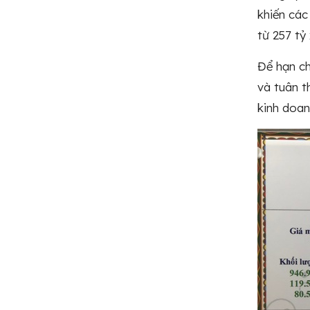
khiến các
từ 257 ty
Để hạn ch
và tuân t
kinh doanh 