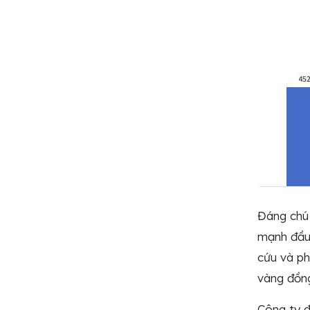
Đáng chú 
mạnh đầu 
cứu và ph
vàng đồng
Công ty đ