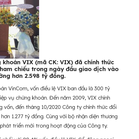
 khoán VIX (mã CK: VIX) đã chính thức
tham chiếu trong ngày đầu giao dịch vào
ng hơn 2.598 tỷ đồng.
án VinCom, vốn điều lệ VIX ban đầu là 300 tỷ
ghiệp vụ chứng khoán. Đến năm 2009, VIX chính
g vốn, đến tháng 10/2020 Công ty chính thức đổi
ơn 1.277 tỷ đồng. Cùng với bộ nhận diện thương
át triển mới trong hoạt động của Công ty.