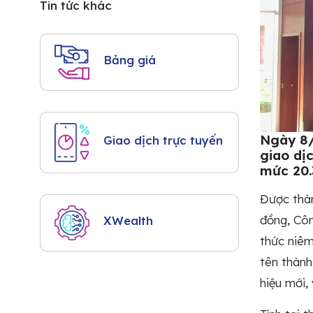
Tin tức khác
Bảng giá
Ngày 8/
Giao dịch trực tuyến
giao dị
mức 20.
Được thàn
đồng, Côn
XWealth
thức niêm
tên thàn
hiệu mới