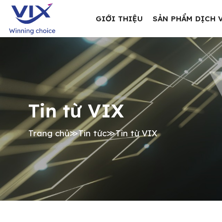
GIỚI THIỆU
SẢN PHẨM DỊCH 
Tin từ VIX
Trang chủ
≫
Tin tức
≫
Tin từ VIX