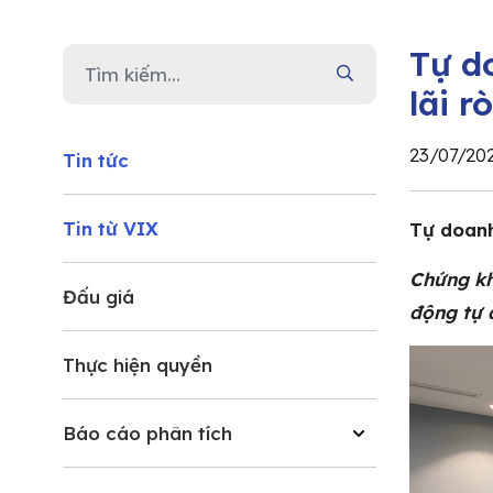
Tự d
lãi r
23/07/20
Tin tức
Tin từ VIX
Tự doanh
Chứng kh
Đấu giá
động tự d
Thực hiện quyền
Báo cáo phân tích