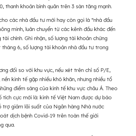
0, thanh khoản bình quân trên 3 sàn tăng mạnh.
 cho các nhà đầu tư mới hay còn gọi là “nhà đầu
thông minh, luân chuyển từ các kênh đầu khác đến
 tài chính. Ghi nhận, số lượng tài khoản chứng
 tháng 6, số lượng tài khoản nhà đầu tư trong
g đối so với khu vực, nếu xét trên chỉ số P/E,
nền kinh tế gặp nhiều khó khăn, nhưng nhiều tổ
 những điểm sáng của kinh tế khu vực châu Á. Theo
ố tích cực mới là: kinh tế Việt Nam được dự báo
ỗ trợ giảm lãi suất của Ngân hàng Nhà nước
át dịch bệnh Covid-19 trên toàn thế giới
g qua.