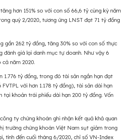
 tăng hơn 151% so với con số 66,6 tỷ cùng kỳ năm
trong quý 2/2020, tương ứng LNST đạt 71 tỷ đồng
g gần 262 tỷ đồng, tăng 30% so với con số thực
ng đánh giá lại danh mục tự doanh. Như vậy 6
o cả năm 2020.
n 1.776 tỷ đồng, trong đó tài sản ngắn hạn đạt
lỗ FVTPL với hơn 1.178 tỷ đồng), tài sản dài hạn
 tại khoản trái phiếu dài hạn 200 tỷ đồng. Vốn
 công ty chứng khoán ghi nhận kết quả khả quan
thị trường chứng khoán Việt Nam sụt giảm trong
ại, tính đến cuối tháng 6/2020, chỉ số VN-Index