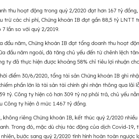
nh thu hoạt động trong quý 2/2020 đạt hơn 167 tỷ đồng,
u trừ các chi phí, Chứng khoán IB đạt gần 88,5 tỷ LNTT 
 7 lần so với quý 2/2019.
a đầu năm, Chứng khoán IB đạt tổng doanh thu hoạt độn
nửa đầu năm ngoái, đà tăng chủ yếu đến từ chênh lệch tă
g ty đã thực hiện được khoảng 58% chỉ tiêu lợi nhuận ch
thời điểm 30/6/2020, tổng tài sản Chứng khoán IB ghi nhậ
chiếm phần lớn là tài sản tài chính ghi nhận thông qua lãi 
9 tỷ. Công ty hiện có hơn 309 tỷ nợ phải trả, chủ yếu nằm
u Công ty hiện ở mức 1.467 tỷ đồng.
, không riêng Chứng khoán IB, kết thúc quý 2/2020 nhiều
anh. Trong đó, mặc dù chịu tác động của dịch Covid-19, 
y nhiên, bước sang quý 2/2020 tình hình hoàn toàn ngược l