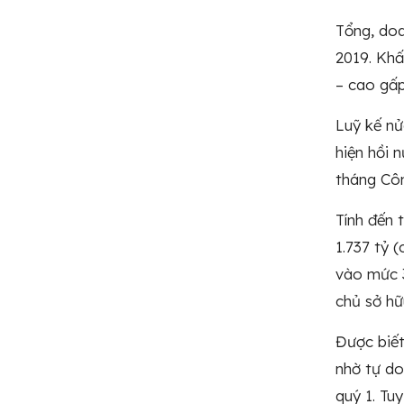
Tổng, doa
2019. Khấ
– cao gấp
Luỹ kế nử
hiện hồi 
tháng Côn
Tính đến 
1.737 tỷ (
vào mức 3
chủ sở hữ
Được biết
nhờ tự do
quý 1. Tu