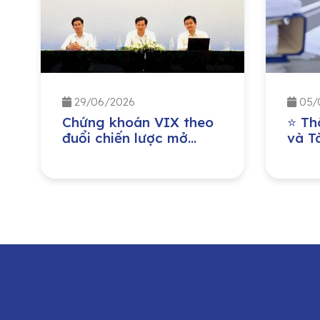
29/06/2026
05/
Chứng khoán VIX theo
⭐ Th
đuổi chiến lược mở
và Tà
rộng quy mô vốn, tăng
đồng
năng lực cho vay
niên
margin