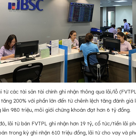
lãi từ các tài sản tài chính ghi nhận thông qua lãi/lỗ (FVT
 tăng 200% với phần lớn đến từ chênh lệch tăng đánh giá
 lên 980 triệu, môi giới chứng khoán đạt hơn 6 tỷ đồng.
đó, lãi từ bán FVTPL ghi nhận hơn 19 tỷ, cổ tức/tiền lãi 
án trong kỳ ghi nhận 610 triệu đồng, lãi từ cho vay và phả