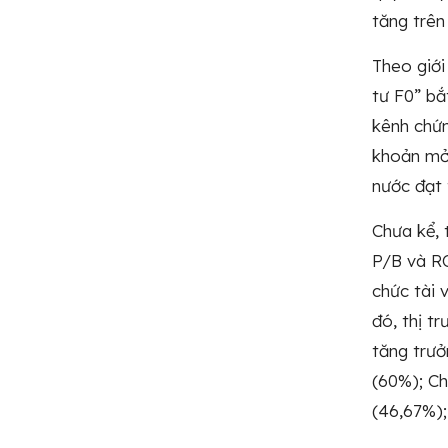
tăng trên
Theo giới
tư F0” bắ
kênh chứn
khoản mở 
nước đạt 
Chưa kể, 
P/B và RO
chức tài 
đó, thị t
tăng trưở
(60%); Ch
(46,67%);