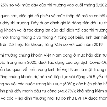
 25% so với mức đáy của thị trường vào cuối tháng 3/202
 quan sát, việc giá cổ phiếu về mức thấp đã mở ra cơ hội
t đáy thị trường. Đây được đánh giá là dòng tiền đầu tư 
g khoán và là tác động lớn của đại dịch tới các thị trường
mới trong tháng 3 và tháng 4 tăng đột biến. Tính đến hết
trên 2,5 triệu tài khoản, tăng 7,1% so với cuối năm 2019.
thị trường chứng khoán Việt Nam đang ở mức hấp dẫn tươn
E. Trong năm 2020, dưới tác động của đại dịch Covid-19, 
vẫn lạc quan về triển vọng kinh tế Việt Nam là một trong
rường chứng khoán dự báo sẽ tiếp tục sôi động với 5 yếu t
ng so với các nước trong khu vực (60%); các biện pháp h
ính phủ đẩy mạnh đầu tư công (46,67%); khả năng kiểm so
 và các Hiệp định thương mại tự do như EVFTA được thôn