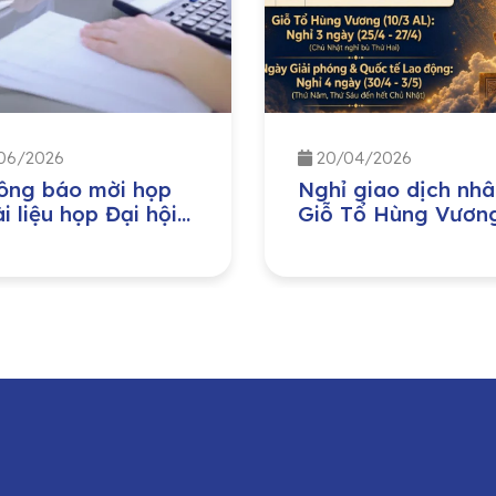
06/2026
20/04/2026
ông báo mời họp
Nghỉ giao dịch nhâ
i liệu họp Đại hội
Giỗ Tổ Hùng Vươn
 cổ đông thường
Ngày Giải phóng M
 năm 2026
Nam 30/04 và Ng
Quốc tế Lao động
01/05 năm 2026