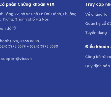
 Cổ phần Chứng khoán VIX
Truy cập nh
hỉ: Tầng 22, số 52 Phố Lê Đại Hành, Phường
Về chúng tôi
à Trưng, Thành phố Hà Nội.
Quan hệ cổ đ
bản đồ
Tuyển dụng
thoại:
(024) 4456 8888
024) 3978 5379
–
(024) 3978 5380
Điều khoản 
Công bố rủi r
:
support@vixs.vn
Quy định bảo 
©2024 Bản quyền thuộc
Công ty CP Chứng khoán VIX