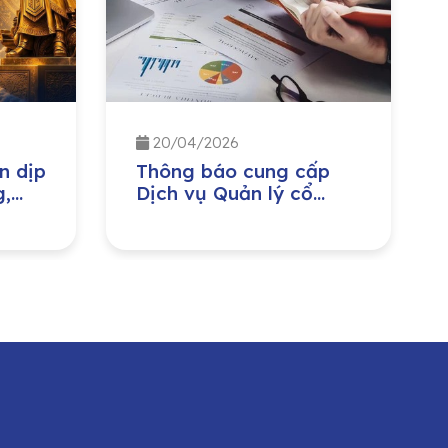
20/04/2026
n dịp
Thông báo cung cấp
g,
Dịch vụ Quản lý cổ
iền
đông cho CTCP Đầu tư
ày
Nước sạch Sông Đà