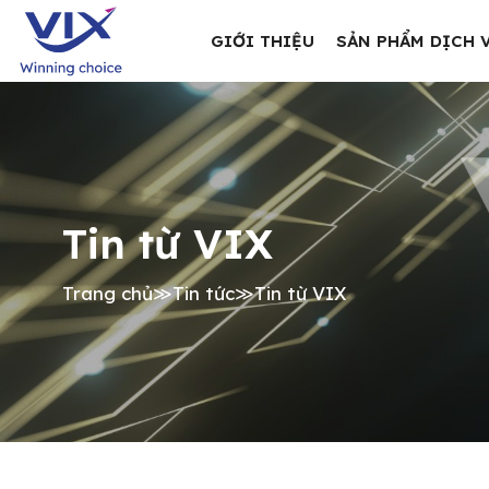
GIỚI THIỆU
SẢN PHẨM DỊCH 
Tin từ VIX
Trang chủ
≫
Tin tức
≫
Tin từ VIX