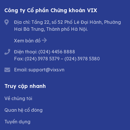
Công ty Cổ phần Chứng khoán VIX
Địa chỉ: Tầng 22, số 52 Phố Lê Đại Hành, Phường
Hai Bà Trưng, Thành phố Hà Nội.
Xem bản đồ
Điện thoại:
(024) 4456 8888
Fax:
(024) 3978 5379
–
(024) 3978 5380
Email:
support@vixs.vn
Truy cập nhanh
Về chúng tôi
Quan hệ cổ đông
Tuyển dụng