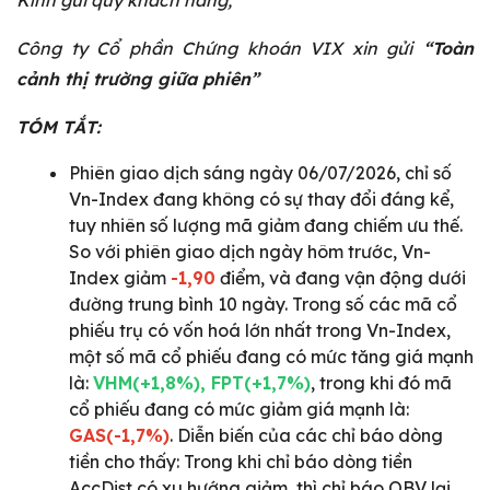
Kính gửi quý khách hàng,
Công ty Cổ phần Chứng khoán VIX xin gửi
“Toàn
cảnh thị trường giữa phiên”
TÓM TẮT:
Phiên giao dịch sáng ngày 06/07/2026, chỉ số
Vn-Index đang không có sự thay đổi đáng kể,
tuy nhiên số lượng mã giảm đang chiếm ưu thế.
So với phiên giao dịch ngày hôm trước, Vn-
Index giảm
-1,90
điểm, và đang vận động dưới
đường trung bình 10 ngày. Trong số các mã cổ
phiếu trụ có vốn hoá lớn nhất trong Vn-Index,
một số mã cổ phiếu đang có mức tăng giá mạnh
là:
VHM(+1,8%), FPT(+1,7%)
, trong khi đó mã
cổ phiếu đang có mức giảm giá mạnh là:
GAS(-1,7%)
. Diễn biến của các chỉ báo dòng
tiền cho thấy: Trong khi chỉ báo dòng tiền
AccDist có xu hướng giảm, thì chỉ báo OBV lại