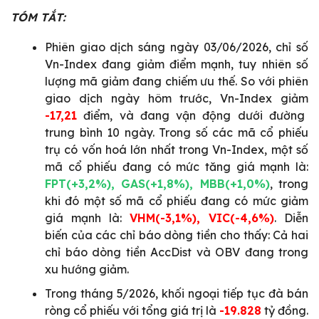
TÓM TẮT:
Phiên giao dịch sáng ngày 03/06/2026, chỉ số
Vn-Index đang giảm điểm mạnh, tuy nhiên số
lượng mã giảm đang chiếm ưu thế. So với phiên
giao dịch ngày hôm trước, Vn-Index giảm
-17,21
điểm, và đang vận động dưới đường
trung bình 10 ngày. Trong số các mã cổ phiếu
trụ có vốn hoá lớn nhất trong Vn-Index, một số
mã cổ phiếu đang có mức tăng giá mạnh là:
FPT(+3,2%), GAS(+1,8%), MBB(+1,0%)
, trong
khi đó một số mã cổ phiếu đang có mức giảm
giá mạnh là:
VHM(-3,1%), VIC(-4,6%)
. Diễn
biến của các chỉ báo dòng tiền cho thấy: Cả hai
chỉ báo dòng tiền AccDist và OBV đang trong
xu hướng giảm.
Trong tháng 5/2026, khối ngoại tiếp tục đà bán
ròng cổ phiếu với tổng giá trị là
-19.828
tỷ đồng.