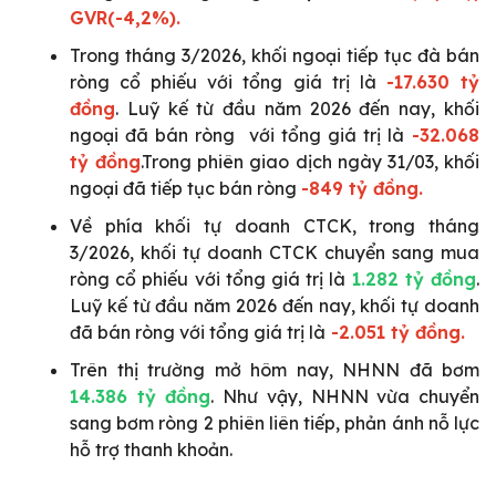
GVR(-4,2%).
Trong tháng 3/2026, khối ngoại tiếp tục đà bán
ròng cổ phiếu với tổng giá trị là
-17.630 tỷ
đồn
g
. Luỹ kế từ đầu năm 2026 đến nay, khối
ngoại đã bán ròng với tổng giá trị là
-32.068
tỷ đồng
.Trong phiên giao dịch ngày 31/03, khối
ngoại đã tiếp tục bán ròng
-849 tỷ đồng.
Về phía khối tự doanh CTCK, trong tháng
3/2026, khối tự doanh CTCK chuyển sang mua
ròng cổ phiếu với tổng giá trị là
1.282 tỷ đồng
.
Luỹ kế từ đầu năm 2026 đến nay, khối tự doanh
đã bán ròng với tổng giá trị là
-2.051 tỷ đồng.
Trên thị trường mở hôm nay, NHNN đã bơm
14.386 tỷ đồng
. Như vậy, NHNN vừa chuyển
sang bơm ròng 2 phiên liên tiếp, phản ánh nỗ lực
hỗ trợ thanh khoản.