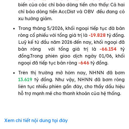
biến của các chỉ báo dòng tiền cho thấy: Cả hai
chỉ báo dòng tiền AccDist và OBV đều đang có
xu hướng giảm.
Trong tháng 5/2026, khối ngoại tiếp tục đà bán
ròng cổ phiếu với tổng giá trị là
-19.828
tỷ đồng.
Luỹ kế từ đầu năm 2026 đến nay, khối ngoại đã
bán ròng với tổng giá trị là
-66.154
tỷ
đồng.Trong phiên giao dịch ngày 01/06, khối
ngoại đã tiếp tục bán ròng
-646
tỷ đồng.
Trên thị trường mở hôm nay, NHNN đã bơm
13.619
tỷ đồng. Như vậy, NHNN đã bơm ròng
liên tục nhiều phiên gần đây, cho thấy dấu hiệu
hỗ trợ mạnh mẽ cho thanh khoản của hệ thống.
Xem chi tiết nội dung tại đây