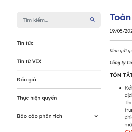
Toàn
19/05/20
Tin tức
Kính gửi q
Tin từ VIX
Công ty Cổ
TÓM TẮT
Đấu giá
Kết
dị
Thực hiện quyền
Tha
tru
Báo cáo phân tích
ph
mứ
GV