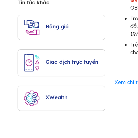
Tin tức khác
OB
Tro
đầu
Bảng giá
19/
Tr
cho
Giao dịch trực tuyến
Xem chi t
XWealth