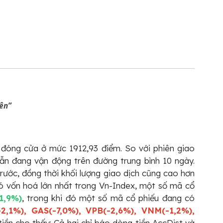
iên”
x đóng cửa ở mức 1912,93 điểm. So với phiên giao
vẫn đang vận động trên đường trung bình 10 ngày.
rước, đồng thời khối lượng giao dịch cũng cao hơn
có vốn hoá lớn nhất trong Vn-Index, một số mã cổ
1,9%)
, trong khi đó một số mã cổ phiếu đang có
-2,1%), GAS(-7,0%), VPB(-2,6%), VNM(-1,2%),
iền cho thấy: Cả hai chỉ báo dòng tiền AccDist và