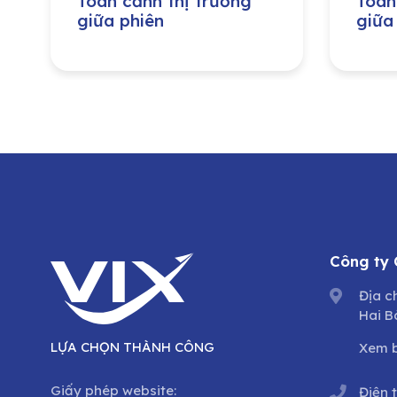
Toàn cảnh thị trường
Toàn
giữa phiên
giữa
Công ty
Địa c
Hai B
LỰA CHỌN THÀNH CÔNG
Xem 
Giấy phép website:
Điện 