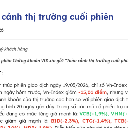
 cảnh thị trường cuối phiên
26
uý khách hàng,
 phần Chứng khoán VIX xin gửi “Toàn cảnh thị trường cuối ph
:
 thúc phiên giao dịch ngày 19/05/2026, chỉ số Vn-Inde
ch ngày hôm trước, Vn-Index giảm
-15,01 điểm
, nhưng 
nh khoản của thị trường cao hơn so với phiên giao dịch t
ng bình 20 ngày gần đây. Trong số các mã cổ phiếu trụ 
iếu đang có mức tăng giá mạnh là:
VCB(+1,9%), VHM(+
c giảm giá mạnh là:
BID(-2,3%), CTG(-1,4%), TCB(
R(-7,0%), MBB(-1,8%).
Diễn biến của các chỉ báo dòng t