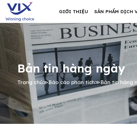
GIỚI THIỆU
SẢN PHẨM DỊCH 
Bản tin hàng ngày
Trang chủ
≫
Báo cáo phân tích
≫
Bản tin hàng 