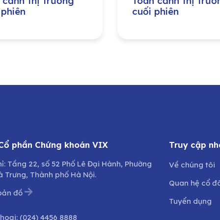
 cảnh thị trường
Toàn cảnh thị trườ
 phiên
cuối phiên
 Cổ phần Chứng khoán VIX
Truy cập nh
hỉ: Tầng 22, số 52 Phố Lê Đại Hành, Phường
Về chúng tôi
à Trưng, Thành phố Hà Nội.
Quan hệ cổ đ
bản đồ
Tuyển dụng
thoại:
(024) 4456 8888