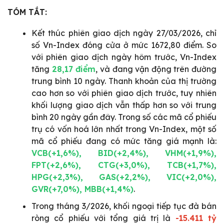
TÓM TẮT:
Kết thúc phiên giao dịch ngày 27/03/2026, chỉ
số Vn-Index đóng cửa ở mức 1672,80 điểm. So
với phiên giao dịch ngày hôm trước, Vn-Index
tăng
28,17 điểm
, và đang vận động trên đường
trung bình 10 ngày. Thanh khoản của thị trường
cao hơn so với phiên giao dịch trước, tuy nhiên
khối lượng giao dịch vẫn thấp hơn so với trung
bình 20 ngày gần đây. Trong số các mã cổ phiếu
trụ có vốn hoá lớn nhất trong Vn-Index, một số
mã cổ phiếu đang có mức tăng giá mạnh là:
VCB(+1,6%), BID(+2,4%), VHM(+1,9%),
FPT(+2,6%), CTG(+3,0%), TCB(+1,7%),
HPG(+2,3%), GAS(+2,2%), VIC(+2,0%),
GVR(+7,0%), MBB(+1,4%)
.
Trong tháng 3/2026, khối ngoại tiếp tục đà bán
ròng cổ phiếu với tổng giá trị là
-15.411 tỷ