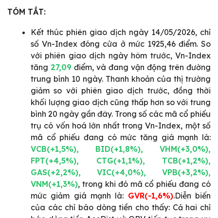
TÓM TẮT:
Kết thúc phiên giao dịch ngày 14/05/2026, chỉ
số Vn-Index đóng cửa ở mức 1925,46 điểm. So
với phiên giao dịch ngày hôm trước, Vn-Index
tăng
27,09
điểm, và đang vận động trên đường
trung bình 10 ngày. Thanh khoản của thị trường
giảm so với phiên giao dịch trước, đồng thời
khối lượng giao dịch cũng thấp hơn so với trung
bình 20 ngày gần đây. Trong số các mã cổ phiếu
trụ có vốn hoá lớn nhất trong Vn-Index, một số
mã cổ phiếu đang có mức tăng giá mạnh là:
VCB(+1,5%), BID(+1,8%), VHM(+3,0%),
FPT(+4,5%), CTG(+1,1%), TCB(+1,2%),
GAS(+2,2%), VIC(+4,0%), VPB(+3,2%),
VNM(+1,3%)
, trong khi đó mã cổ phiếu đang có
mức giảm giá mạnh là:
GVR(-1,6%)
.Diễn biến
của các chỉ báo dòng tiền cho thấy: Cả hai chỉ