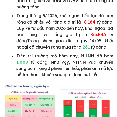
báo dòng tiền AccDist và OBV tiếp tục trong xu
hướng tăng.
Trong tháng 5/2026, khối ngoại tiếp tục đà bán
ròng cổ phiếu với tổng giá trị là
-8.164
tỷ đồng.
Luỹ kế từ đầu năm 2026 đến nay, khối ngoại đã
bán ròng với tổng giá trị là
-53.843
tỷ
đồng.Trong phiên giao dịch ngày 14/05, khối
ngoại đã chuyển sang mua ròng
261
tỷ đồng.
Trên thị trường mở hôm nay, NHNN đã bơm
1.000
tỷ đồng. Như vậy, NHNN vừa chuyển
sang bơm ròng 3 phiên liên tiếp, phản ánh nỗ lực
hỗ trợ thanh khoản sau giai đoạn hút tiền.