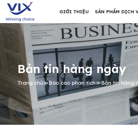
GIỚI THIỆU
SẢN PHẨM DỊCH 
Bản tin hàng ngày
Trang chủ
≫
Báo cáo phân tích
≫
Bản tin hàng 