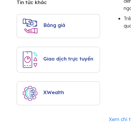
đến
Tin tức khác
ngo
Tr
Bảng giá
qua
Giao dịch trực tuyến
XWealth
Xem chi t