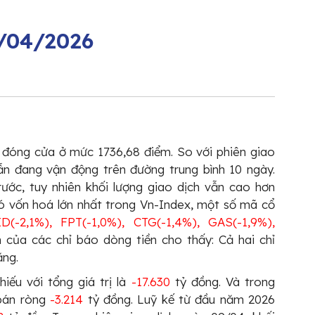
9/04/2026
x đóng cửa ở mức 1736,68 điểm. So với phiên giao
n đang vận động trên đường trung bình 10 ngày.
rước, tuy nhiên khối lượng giao dịch vẫn cao hơn
có vốn hoá lớn nhất trong Vn-Index, một số mã cổ
ID(-2,1%), FPT(-1,0%), CTG(-1,4%), GAS(-1,9%),
n của các chỉ báo dòng tiền cho thấy: Cả hai chỉ
ăng.
iếu với tổng giá trị là
-17.630
tỷ đồng. Và trong
 bán ròng
-3.214
tỷ đồng. Luỹ kế từ đầu năm 2026