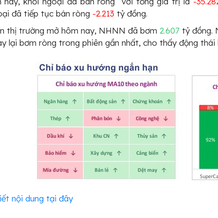
 nay, khối ngoại đã bán ròng với tổng giá trị là
-35.28
ại đã tiếp tục bán ròng
-2.213
tỷ đồng.
ên thị trường mở hôm nay, NHNN đã bơm
2.607
tỷ đồng.
y lại bơm ròng trong phiên gần nhất, cho thấy động thái
iết nội dung tại đây