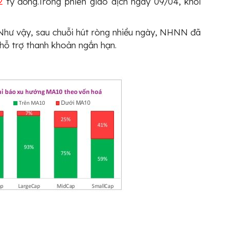
2
tỷ đồng.Trong phiên giao dịch ngày 09/04, khối
 Như vậy, sau chuỗi hút ròng nhiều ngày, NHNN đã
 hỗ trợ thanh khoản ngắn hạn.