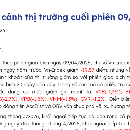
 cảnh thị trường cuối phiên 0
26
:
 thúc phiên giao dịch ngày 09/04/2026, chỉ số Vn-Inde
ch ngày hôm trước, Vn-Index giảm
-19,87
điểm, nhưng vẫ
nh khoản của thị trường giảm so với phiên giao dịch t
ng bình 20 ngày gần đây. Trong số các mã cổ phiếu trụ 
iếu đang có mức giảm giá mạnh là:
VCB(-1,3%), B
C(-2,7%), VPB(-1,8%), VNM(-1,3%), GVR(-1,2%)
. Diễn biế
 dòng tiền AccDist và OBV vẫn chưa phá vỡ xu hướng t
ng tháng 3/2026, khối ngoại tiếp tục đà bán ròng cổ ph
ững ngày đầu tháng tháng 4/2026, khối ngoại tiếp tục