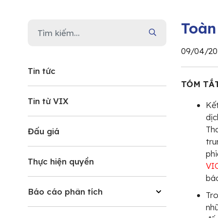
Toàn
09/04/20
Tin tức
TÓM TẮT
Tin từ VIX
Kết
dị
Tha
Đấu giá
tru
ph
Thực hiện quyền
VI
báo
Báo cáo phân tích
Tro
nh