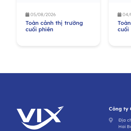
05/08/2026
04/
Toàn cảnh thị trường
Toàn
cuối phiên
cuối
Công ty
Địa c
Hai B