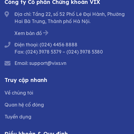
Công ty Cổ phần Chứng khoán VIX
Địa chỉ: Tầng 22, số 52 Phố Lê Đại Hành, Phường
Hai Bà Trưng, Thành phố Hà Nội.
Xem bản đồ
Điện thoại:
(024) 4456 8888
Fax:
(024) 3978 5379
–
(024) 3978 5380
Email:
support@vixs.vn
Truy cập nhanh
Về chúng tôi
Quan hệ cổ đông
Tuyển dụng
Điều khoản & Quy định