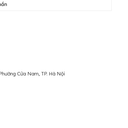
hần
hường Cửa Nam, TP. Hà Nội