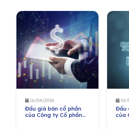
16/04/2026
02/
Đấu giá bán cổ phần
Đấu 
của Công ty Cổ phần
của 
Kinh doanh và Đầu tư
Đầu 
Việt Hà do Ủy ban
Dịch