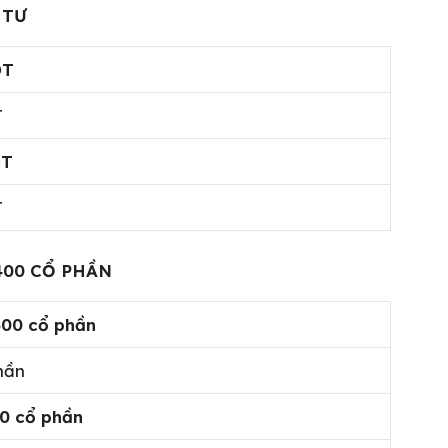
 TƯ
T
T
T
T
400 CỔ PHẦN
500
cổ phần
hần
0 cổ phần