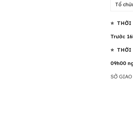
Tổ chứ
⭐ THỜI 
Trước 1
⭐
THỜI 
09h00 n
SỞ GIAO 