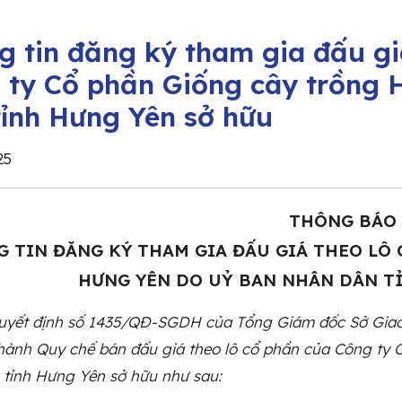
g tin đăng ký tham gia đấu gi
 ty Cổ phần Giống cây trồng 
tỉnh Hưng Yên sở hữu
25
THÔNG BÁO
 TIN ĐĂNG KÝ THAM GIA ĐẤU GIÁ THEO LÔ 
HƯNG YÊN DO UỶ BAN NHÂN DÂN T
uyết định số 1435/QĐ-SGDH của Tổng Giám đốc Sở Giao
 hành Quy chế bán đấu giá theo lô cổ phần của Công ty
 tỉnh Hưng Yên sở hữu như sau: