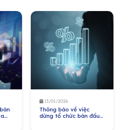
13/01/2026
 bán
Thông báo về việc
ủa
dừng tổ chức bán đấu
ật tư
giá theo lô cổ phần của
 Hóa
Tổng Công ty Đầu tư