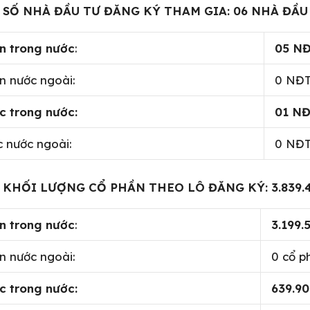
SỐ NHÀ ĐẦU TƯ ĐĂNG KÝ THAM GIA: 06 NHÀ ĐẦU
n trong nước
:
0
5
NĐ
n nước ngoài:
0 NĐ
c trong nước:
01
NĐ
c nước ngoài:
0 NĐ
KHỐI LƯỢNG CỔ PHẦN THEO LÔ ĐĂNG KÝ: 3.839.
n trong nước
:
3.199.
n nước ngoài:
0 cổ p
c trong nước:
639.90