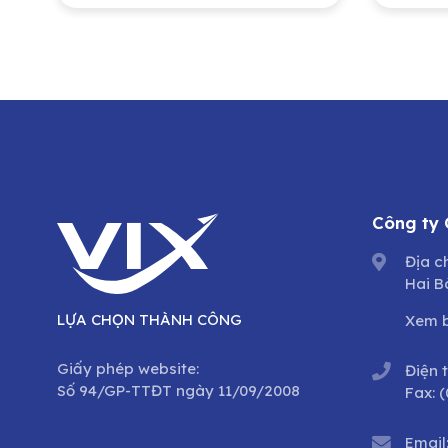
Nhân dân thành phố Hà
ban 
Nội sở hữu
phố 
Công ty
Địa c
Hai B
LỰA CHỌN THÀNH CÔNG
Xem 
Giấy phép website:
Điện 
Số 94/GP-TTĐT ngày 11/09/2008
Fax:
(
Email