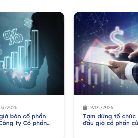
03/2026
19/01/2026
giá bán cổ phần
Tạm dừng tổ chức
Công ty Cổ phần
đấu giá cổ phần c
tư Thương mại và
Công ty Cổ phần V
 vụ Quốc tế do Ủy
và Xuất nhập khẩu