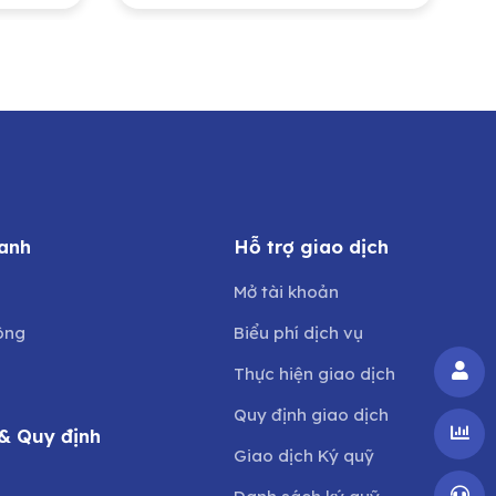
 Hóa
và Kinh doanh vốn nhà
hữu
nước tại Công ty Cổ
phần Trà Bắc
anh
Hỗ trợ giao dịch
Mở tài khoản
ông
Biểu phí dịch vụ
Thực hiện giao dịch
Quy định giao dịch
& Quy định
Giao dịch Ký quỹ
o