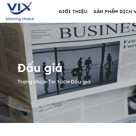
GIỚI THIỆU
SẢN PHẨM DỊCH 
Đấu giá
Trang chủ
≫
Tin tức
≫
Đấu giá