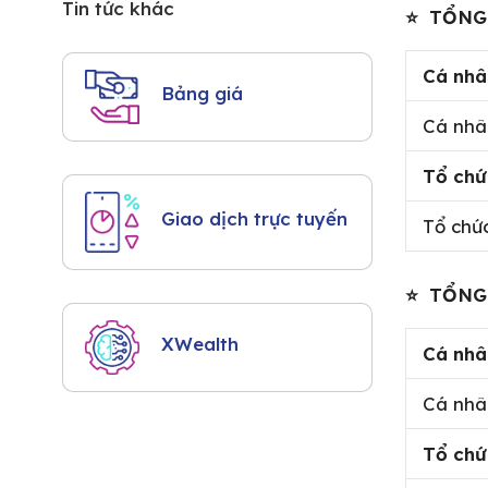
Tin tức khác
⭐ TỔNG 
Cá nhâ
Bảng giá
Cá nhâ
Tổ chứ
Giao dịch trực tuyến
Tổ chứ
⭐ TỔNG 
XWealth
Cá nhâ
Cá nhâ
Tổ chứ