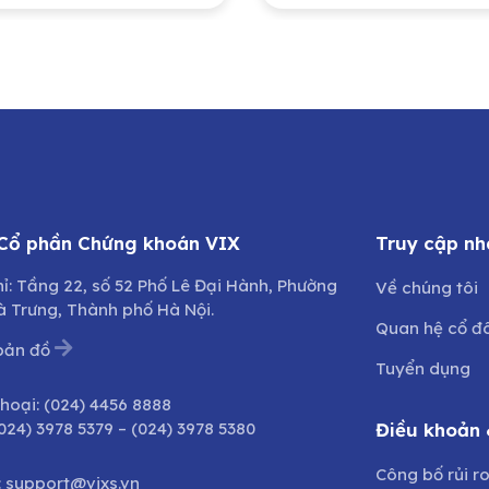
Nhân dân thành
chất do Tập đoàn
Hà Nội sở hữu
chất Việt Nam sở 
 Cổ phần Chứng khoán VIX
Truy cập nh
hỉ: Tầng 22, số 52 Phố Lê Đại Hành, Phường
Về chúng tôi
à Trưng, Thành phố Hà Nội.
Quan hệ cổ đ
bản đồ
Tuyển dụng
thoại:
(024) 4456 8888
024) 3978 5379
–
(024) 3978 5380
Điều khoản 
Công bố rủi r
:
support@vixs.vn