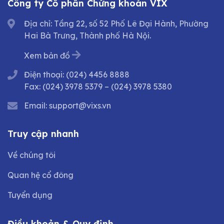
Công ty Cổ phần Chứng khoán VIX
Địa chỉ: Tầng 22, số 52 Phố Lê Đại Hành, Phường
Hai Bà Trưng, Thành phố Hà Nội.
Xem bản đồ
Điện thoại:
(024) 4456 8888
Fax:
(024) 3978 5379
–
(024) 3978 5380
Email:
support@vixs.vn
Truy cập nhanh
Về chúng tôi
Quan hệ cổ đông
Tuyển dụng
Điều khoản & Quy định