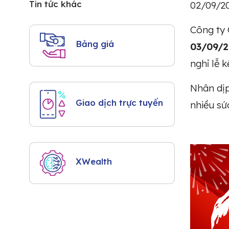
Tin tức khác
02/09/20
Công ty 
Bảng giá
03/09/
nghỉ lễ 
Nhân dịp
Giao dịch trực tuyến
nhiều sứ
XWealth