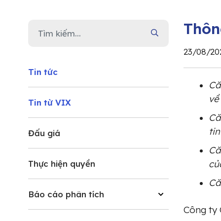
Thôn
23/08/20
Tin tức
Că
về
Tin từ VIX
Că
ti
Đấu giá
Că
củ
Thực hiện quyền
Că
Báo cáo phân tích
Công ty 