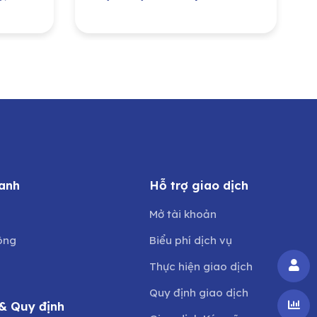
iền
đông cho CTCP Đầu tư
ày
Nước sạch Sông Đà
anh
Hỗ trợ giao dịch
Mở tài khoản
ông
Biểu phí dịch vụ
Thực hiện giao dịch
Quy định giao dịch
& Quy định