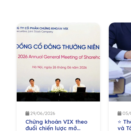
29/06/2026
05/
Chứng khoán VIX theo
⭐ Th
đuổi chiến lược mở
và Tà