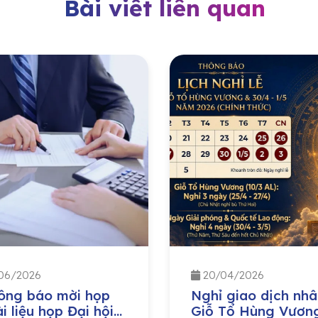
Bài viết liên quan
06/2026
20/04/2026
ông báo mời họp
Nghỉ giao dịch nhâ
i liệu họp Đại hội
Giỗ Tổ Hùng Vươn