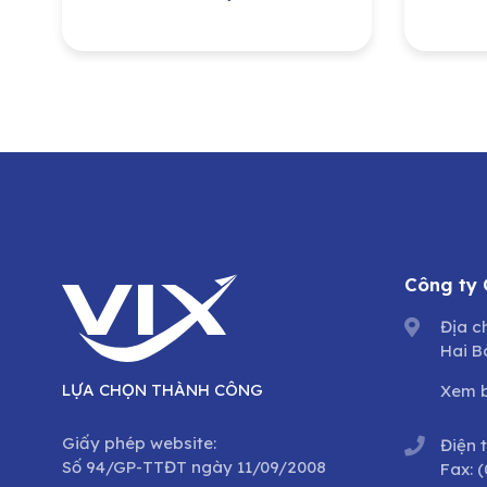
rộng quy mô vốn, tăng
đồng
năng lực cho vay
niên
margin
Công ty
Địa c
Hai B
LỰA CHỌN THÀNH CÔNG
Xem 
Giấy phép website:
Điện 
Số 94/GP-TTĐT ngày 11/09/2008
Fax:
(