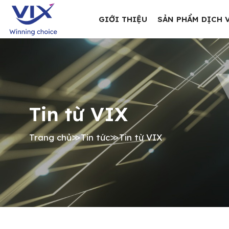
GIỚI THIỆU
SẢN PHẨM DỊCH 
Tin từ VIX
Trang chủ
≫
Tin tức
≫
Tin từ VIX