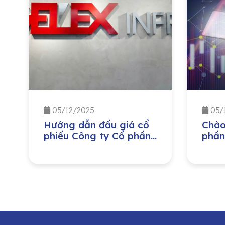
05/12/2025
05/
Hướng dẫn đấu giá cổ
Chào
phiếu Công ty Cổ phần
phần
Hạ Tầng Gelex
Công
lượn
Nam 
Tổng
dưỡn
trìn
cổ p