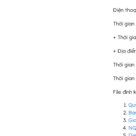
Điện t
Thời gian
+ Thời gi
+ Địa điể
Thời gian
Thời gia
File đính 
Quy
Ba
Gi
NQ
Die