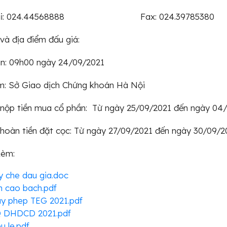
hoại: 024.44568888 Fax: 024.39785380
 và địa điểm đấu giá:
an: 09h00 ngày 24/09/2021
m: Sở Giao dịch Chứng khoán Hà Nội
 nộp tiền mua cổ phần: Từ ngày 25/09/2021 đến ngày 04
n hoàn tiền đặt cọc: Từ ngày 27/09/2021 đến ngày 3
kèm:
 che dau gia.doc
n cao bach.pdf
ay phep TEG 2021.pdf
 DHDCD 2021.pdf
u le.pdf