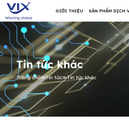
GIỚI THIỆU
SẢN PHẨM DỊCH 
Tin tức khác
Trang chủ
≫
Tin tức
≫
Tin tức khác