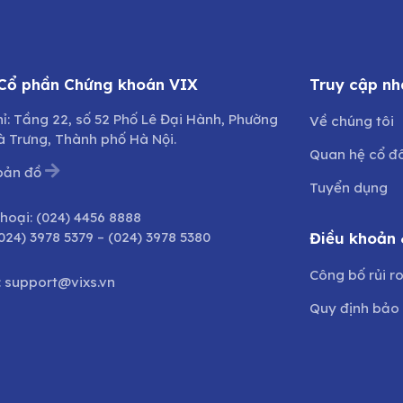
 Cổ phần Chứng khoán VIX
Truy cập nh
hỉ: Tầng 22, số 52 Phố Lê Đại Hành, Phường
Về chúng tôi
à Trưng, Thành phố Hà Nội.
Quan hệ cổ đ
bản đồ
Tuyển dụng
thoại:
(024) 4456 8888
024) 3978 5379
–
(024) 3978 5380
Điều khoản 
Công bố rủi r
:
support@vixs.vn
Quy định bảo 