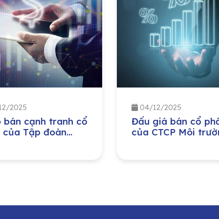
12/2025
04/12/2025
 bán cạnh tranh cổ
Đấu giá bán cổ ph
 của Tập đoàn
của CTCP Môi trườ
 nghiệp – Năng
và Phát triển đô th
g Quốc gia Việt
Quảng Bình do Ủy 
(PVN) đầu tư tại
Nhân dân tỉnh Quả
 Công ty Bảo
Trị sở hữu
g – Sửa chữa công
h Dầu khí, Công ty
hần (PVMR)