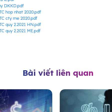
ay DKKD.pdf
TC hop nhat 2020.pdf
TC cty me 2020.pdf
TC quy 2.2021 HN.pdf
TC quy 2.2021 ME.pdf
Bài viết liên quan