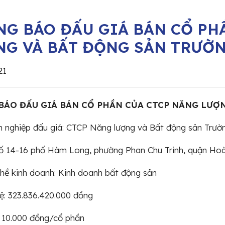
NG BÁO ĐẤU GIÁ BÁN CỔ PH
NG VÀ BẤT ĐỘNG SẢN TRƯỜ
21
BÁO ĐẤU GIÁ BÁN CỔ PHẦN CỦA CTCP NĂNG LƯỢ
h nghiệp đấu giá: CTCP Năng lượng và Bất động sản 
Số 14-16 phố Hàm Long, phường Phan Chu Trinh, quận Ho
ề kinh doanh: Kinh doanh bất động sản
lệ: 323.836.420.000 đồng
 10.000 đồng/cổ phần