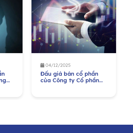
04/12/2025
ần
Đấu giá bán cổ phần
ng
của Công ty Cổ phần
ị
Môi trường và Công
ban
trình đô thị Nghệ An do
ng
Ủy ban Nhân dân tỉnh
Nghệ An sở hữu