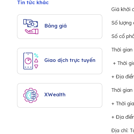
Tin tức khác
Giá khởi 
Số lượng 
Bảng giá
Số cổ phầ
Thời gian
Giao dịch trực tuyến
+ Thời gi
+ Địa điể
Thời gian
XWealth
+ Thời g
+ Địa điể
Địa chỉ: 