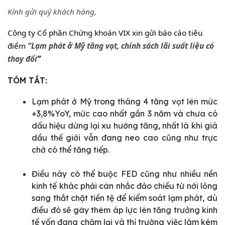
Kính gửi quý khách hàng,
Công ty Cổ phần Chứng khoán VIX xin gửi báo cáo tiêu
điểm
“Lạm phát ở Mỹ tăng vọt, chính sách lãi suất liệu có
thay đổi
”
TÓM TẮT:
Lạm phát ở Mỹ trong tháng 4 tăng vọt lên mức
+3,8%YoY, mức cao nhất gần 3 năm và chưa có
dấu hiệu dừng lại xu hướng tăng, nhất là khi giá
dầu thế giới vẫn đang neo cao cũng như trực
chờ có thể tăng tiếp.
Điều này có thể buộc FED cũng như nhiều nền
kinh tế khác phải cân nhắc đảo chiều từ nới lỏng
sang thắt chặt tiền tệ để kiểm soát lạm phát, dù
điều đó sẽ gây thêm áp lực lên tăng trưởng kinh
tế vốn đang chậm lại và thị trường việc làm kém