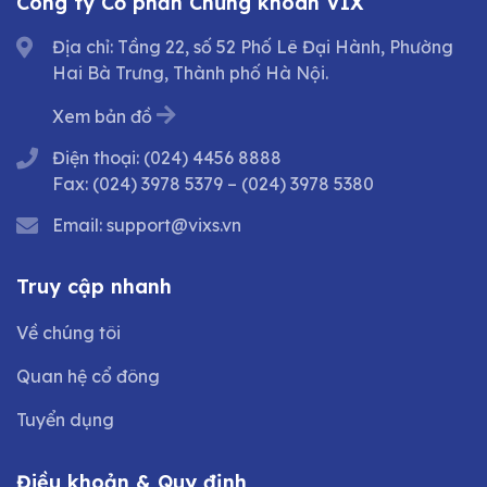
Công ty Cổ phần Chứng khoán VIX
Địa chỉ: Tầng 22, số 52 Phố Lê Đại Hành, Phường
Hai Bà Trưng, Thành phố Hà Nội.
Xem bản đồ
Điện thoại:
(024) 4456 8888
Fax:
(024) 3978 5379
–
(024) 3978 5380
Email:
support@vixs.vn
Truy cập nhanh
Về chúng tôi
Quan hệ cổ đông
Tuyển dụng
Điều khoản & Quy định