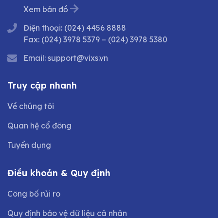
Xem bản đồ
Điện thoại:
(024) 4456 8888
Fax:
(024) 3978 5379
–
(024) 3978 5380
Email:
support@vixs.vn
Truy cập nhanh
Về chúng tôi
Quan hệ cổ đông
Tuyển dụng
Điều khoản & Quy định
Công bố rủi ro
Quy định bảo vệ dữ liệu cá nhân