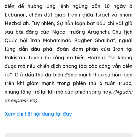
biển để hưởng ứng lệnh ngừng bắn 10 ngày ở
Lebanon, chấm dứt giao tranh giữa Israel và nhóm
Hezbollah. Tuy nhiên, Sự hỗn loạn bắt đầu chỉ vài giờ
sau bài đăng của Ngoại trưởng Araghchi. Chủ tịch
Quốc hội Iran Mohammad Bagher Ghalibaf, người
từng dẫn đầu phái đoàn đàm phán của Iran tại
Pakistan, tuyên bố rằng eo biển Hormuz “sẽ không
được mở nếu chiến dịch phong tỏa các cảng vẫn diễn
ra”. Giá dầu thô đã biến động mạnh theo sự hỗn loạn
trên khi giảm mạnh trong phiên thứ 6 tuần trước,
nhưng tăng trở lại khi mở cửa phiên sáng nay.
(Nguồn:
vnexpress.vn)
Xem chi tiết nội dung tại đây