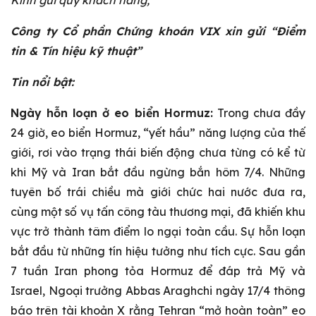
Kính gửi quý khách hàng,
Công ty Cổ phần Chứng khoán VIX xin gửi “Điểm
tin & Tín hiệu kỹ thuật”
Tin nổi bật:
Ngày hỗn loạn ở eo biển Hormuz:
Trong chưa đầy
24 giờ, eo biển Hormuz, “yết hầu” năng lượng của thế
giới, rơi vào trạng thái biến động chưa từng có kể từ
khi Mỹ và Iran bắt đầu ngừng bắn hôm 7/4. Những
tuyên bố trái chiều mà giới chức hai nước đưa ra,
cùng một số vụ tấn công tàu thương mại, đã khiến khu
vực trở thành tâm điểm lo ngại toàn cầu. Sự hỗn loạn
bắt đầu từ những tín hiệu tưởng như tích cực. Sau gần
7 tuần Iran phong tỏa Hormuz để đáp trả Mỹ và
Israel, Ngoại trưởng Abbas Araghchi ngày 17/4 thông
báo trên tài khoản X rằng Tehran “mở hoàn toàn” eo