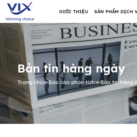
GIỚI THIỆU
SẢN PHẨM DỊCH 
Bản tin hàng ngày
Trang chủ
≫
Báo cáo phân tích
≫
Bản tin hàng 