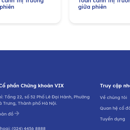
 cảnh thị trường
Toàn cảnh thị trườ
 phiên
giữa phiên
 Cổ phần Chứng khoán VIX
Truy cập nh
hỉ: Tầng 22, số 52 Phố Lê Đại Hành, Phường
Về chúng tôi
à Trưng, Thành phố Hà Nội.
Quan hệ cổ đ
bản đồ
Tuyển dụng
thoại:
(024) 4456 8888