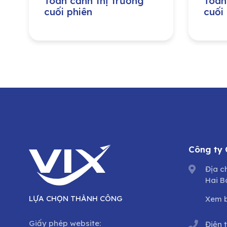
Toàn cảnh thị trường
Toàn
cuối phiên
cuối
Công ty
Địa c
Hai B
LỰA CHỌN THÀNH CÔNG
Xem 
Giấy phép website:
Điện 