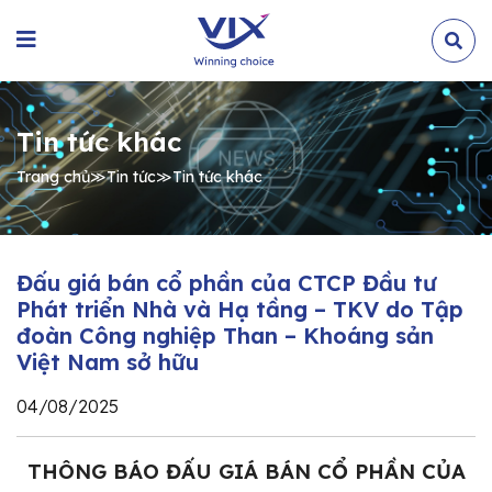
Tin tức khác
Trang chủ
≫
Tin tức
≫
Tin tức khác
Đấu giá bán cổ phần của CTCP Đầu tư
Phát triển Nhà và Hạ tầng – TKV do Tập
đoàn Công nghiệp Than – Khoáng sản
Việt Nam sở hữu
04/08/2025
THÔNG BÁO ĐẤU GIÁ BÁN CỔ PHẦN CỦA