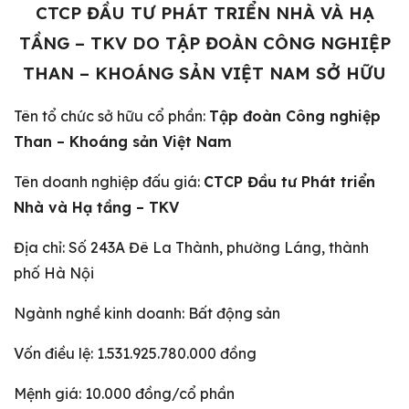
CTCP ĐẦU TƯ PHÁT TRIỂN NHÀ VÀ HẠ
TẦNG – TKV DO TẬP ĐOÀN CÔNG NGHIỆP
THAN – KHOÁNG SẢN VIỆT NAM SỞ HỮU
Tên tổ chức sở hữu cổ phần:
Tập đoàn Công nghiệp
Than – Khoáng sản Việt Nam
Tên doanh nghiệp đấu giá:
CTCP Đầu tư Phát triển
Nhà và Hạ tầng – TKV
Địa chỉ: Số 243A Đê La Thành, phường Láng, thành
phố Hà Nội
Ngành nghề kinh doanh: Bất động sản
Vốn điều lệ: 1.531.925.780.000 đồng
Mệnh giá: 10.000 đồng/cổ phần