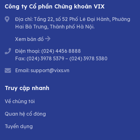
Công ty Cổ phần Chứng khoán VIX
Địa chỉ: Tầng 22, số 52 Phố Lê Đại Hành, Phường
Hai Bà Trưng, Thành phố Hà Nội.
Xem bản đồ
Điện thoại:
(024) 4456 8888
Fax:
(024) 3978 5379
–
(024) 3978 5380
Email:
support@vixs.vn
Truy cập nhanh
Về chúng tôi
Quan hệ cổ đông
Tuyển dụng