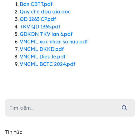
Ban CBTT.pdf
Quy che dau gia.doc
QD 1263 CP.pdf
TKV QD 1365.pdf
GDKDN TKV lan 6.pdf
VNCML xac nhan so huu.pdf
VNCML DKKD.pdf
VNCML Dieu le.pdf
VNCML BCTC 2024.pdf
Tin tức