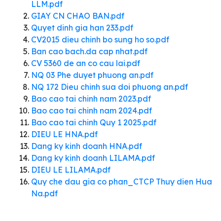
LLM.pdf
GIAY CN CHAO BAN.pdf
Quyet dinh gia han 233.pdf
CV2015 dieu chinh bo sung ho so.pdf
Ban cao bach.da cap nhat.pdf
CV 5360 de an co cau lai.pdf
NQ 03 Phe duyet phuong an.pdf
NQ 172 Dieu chinh sua doi phuong an.pdf
Bao cao tai chinh nam 2023.pdf
Bao cao tai chinh nam 2024.pdf
Bao cao tai chinh Quy 1 2025.pdf
DIEU LE HNA.pdf
Dang ky kinh doanh HNA.pdf
Dang ky kinh doanh LILAMA.pdf
DIEU LE LILAMA.pdf
Quy che dau gia co phan_CTCP Thuy dien Hua
Na.pdf