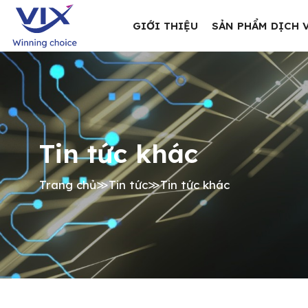
GIỚI THIỆU
SẢN PHẨM DỊCH 
Tin tức khác
Trang chủ
≫
Tin tức
≫
Tin tức khác