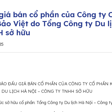
giá bán cổ phần của Công ty 
 Bảo Việt do Tổng Công ty Du l
 sở hữu
25
ÁO ĐẤU GIÁ BÁN CỔ PHẦN CỦA CÔNG TY CỔ PHẦN K
 DU LỊCH HÀ NỘI – CÔNG TY TNHH SỞ HỮU
ức sở hữu cổ phần: Tổng Công ty Du lịch Hà Nội – Công 