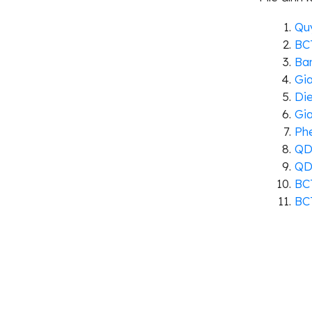
Quy
BCT
Ba
Gia
Die
Gi
Ph
QD
QD 
BC
BC