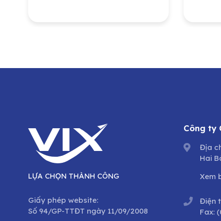
Hạ Tầng Gelex
Công
lượn
Nam 
Tổng
dưỡn
trìn
cổ p
Công ty
Địa c
Hai B
LỰA CHỌN THÀNH CÔNG
Xem 
Giấy phép website:
Điện 
Số 94/GP-TTĐT ngày 11/09/2008
Fax:
(