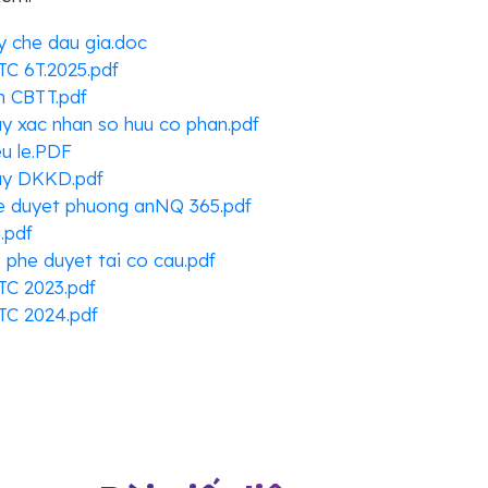
 che dau gia.doc
C 6T.2025.pdf
n CBTT.pdf
y xac nhan so huu co phan.pdf
u le.PDF
ay DKKD.pdf
e duyet phuong anNQ 365.pdf
.pdf
phe duyet tai co cau.pdf
TC 2023.pdf
TC 2024.pdf