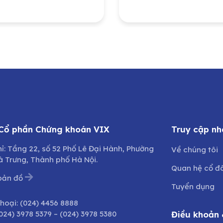
 nghiệp – Năng
và Phát triển đô th
g Quốc gia Việt
Quảng Bình do Ủy 
(PVN) đầu tư tại
Nhân dân tỉnh Quả
 Công ty Bảo
Trị sở hữu
g – Sửa chữa công
h Dầu khí, Công ty
hần (PVMR)
 Cổ phần Chứng khoán VIX
Truy cập nh
hỉ: Tầng 22, số 52 Phố Lê Đại Hành, Phường
Về chúng tôi
à Trưng, Thành phố Hà Nội.
Quan hệ cổ đ
bản đồ
Tuyển dụng
thoại:
(024) 4456 8888
024) 3978 5379
–
(024) 3978 5380
Điều khoản 