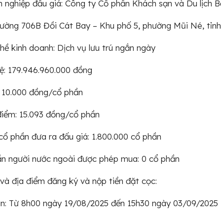
 nghiệp đấu giá: Công ty Cổ phần Khách sạn và Du lịch B
Đường 706B Đồi Cát Bay – Khu phố 5, phường Mũi Né, tỉ
ề kinh doanh: Dịch vụ lưu trú ngắn ngày
lệ: 179.946.960.000 đồng
 10.000 đồng/cổ phần
điểm: 15.093 đồng/cổ phần
cổ phần đưa ra đấu giá: 1.800.000 cổ phần
ần người nước ngoài được phép mua: 0 cổ phần
 và địa điểm đăng ký và nộp tiền đặt cọc:
an: Từ 8h00 ngày 19/08/2025 đến 15h30 ngày 03/09/2025