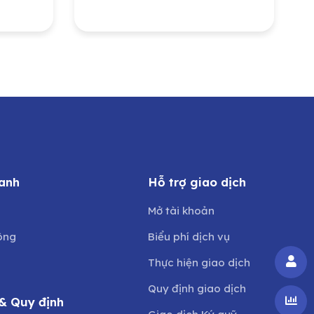
ị
Môi trường và Công
ban
trình đô thị Nghệ An do
ng
Ủy ban Nhân dân tỉnh
Nghệ An sở hữu
anh
Hỗ trợ giao dịch
Mở tài khoản
ông
Biểu phí dịch vụ
Thực hiện giao dịch
Quy định giao dịch
& Quy định