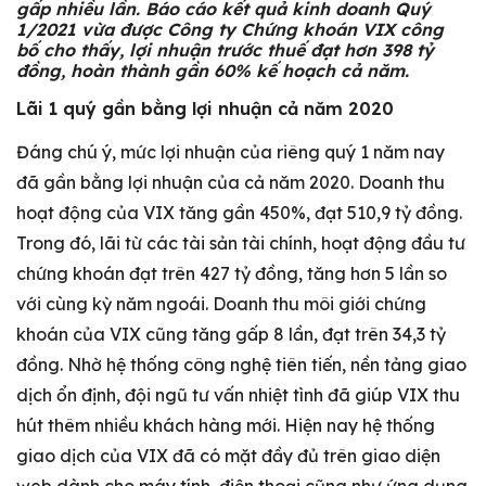
gấp nhiều lần. Báo cáo kết quả kinh doanh Quý
1/2021 vừa được Công ty Chứng khoán VIX công
bố cho thấy, lợi nhuận trước thuế đạt hơn 398 tỷ
đồng, hoàn thành gần 60% kế hoạch cả năm
.
Lãi 1 quý gần bằng lợi nhuận cả năm 2020
Đáng chú ý, mức lợi nhuận của riêng quý 1 năm nay
đã gần bằng lợi nhuận của cả năm 2020. Doanh thu
hoạt động của VIX tăng gần 450%, đạt 510,9 tỷ đồng.
Trong đó, lãi từ các tài sản tài chính, hoạt động đầu tư
chứng khoán đạt trên 427 tỷ đồng, tăng hơn 5 lần so
với cùng kỳ năm ngoái. Doanh thu môi giới chứng
khoán của VIX cũng tăng gấp 8 lần, đạt trên 34,3 tỷ
đồng. Nhờ hệ thống công nghệ tiên tiến, nền tảng giao
dịch ổn định, đội ngũ tư vấn nhiệt tình đã giúp VIX thu
hút thêm nhiều khách hàng mới. Hiện nay hệ thống
giao dịch của VIX đã có mặt đầy đủ trên giao diện