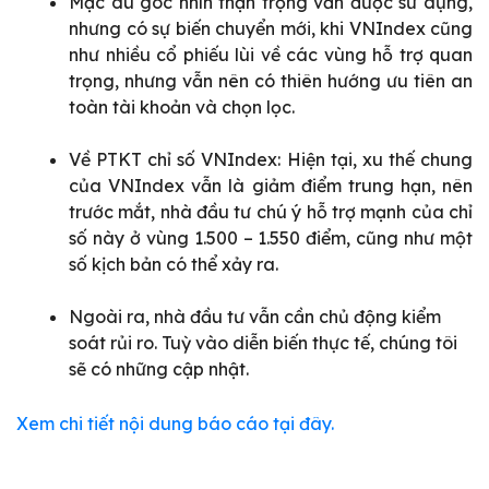
Mặc dù góc nhìn thận trọng vẫn được sử dụng,
nhưng có sự biến chuyển mới, khi VNIndex cũng
như nhiều cổ phiếu lùi về các vùng hỗ trợ quan
trọng, nhưng vẫn nên có thiên hướng ưu tiên an
toàn tài khoản và chọn lọc.
Về PTKT chỉ số VNIndex: Hiện tại, xu thế chung
của VNIndex vẫn là giảm điểm trung hạn, nên
trước mắt, nhà đầu tư chú ý hỗ trợ mạnh của chỉ
số này ở vùng 1.500 – 1.550 điểm, cũng như một
số kịch bản có thể xảy ra.
Ngoài ra, nhà đầu tư vẫn cần chủ động kiểm
soát rủi ro. Tuỳ vào diễn biến thực tế, chúng tôi
sẽ có những cập nhật.
Xem chi tiết nội dung báo cáo tại đây.